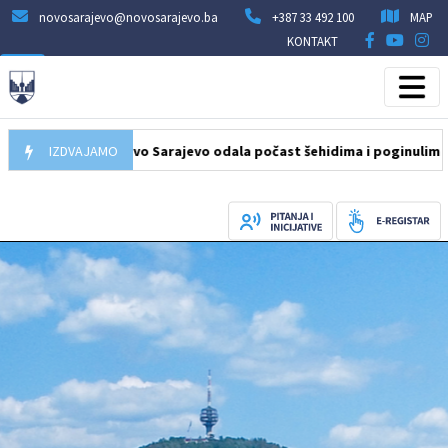
novosarajevo@novosarajevo.ba
+387 33 492 100
MAP
KONTAKT
a Općine Novo Sarajevo odala počast šehidima i poginulim borcima
IZDVAJAMO