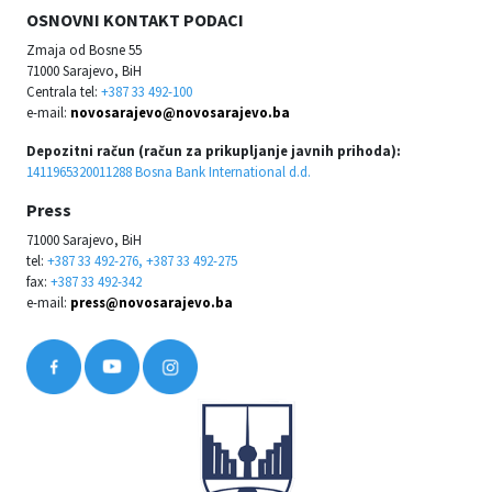
OSNOVNI KONTAKT PODACI
Zmaja od Bosne 55
71000 Sarajevo, BiH
Centrala tel:
+387 33 492-100
e-mail:
novosarajevo@novosarajevo.ba
Depozitni račun (račun za prikupljanje javnih prihoda):
1411965320011288 Bosna Bank International d.d.
Press
71000 Sarajevo, BiH
tel:
+387 33 492-276, +387 33 492-275
fax:
+387 33 492-342
e-mail:
press@novosarajevo.ba