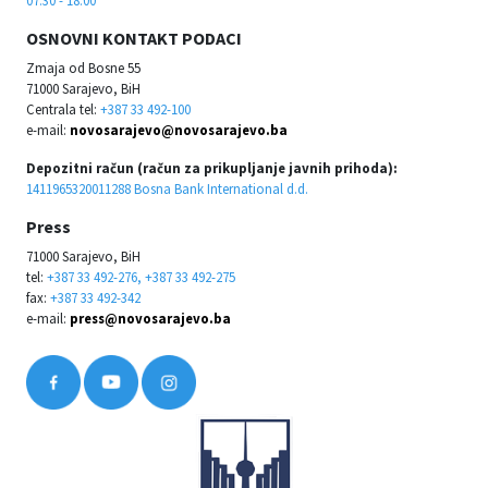
OSNOVNI KONTAKT PODACI
Zmaja od Bosne 55
71000 Sarajevo, BiH
Centrala tel:
+387 33 492-100
e-mail:
novosarajevo@novosarajevo.ba
Depozitni račun (račun za prikupljanje javnih prihoda):
1411965320011288 Bosna Bank International d.d.
Press
71000 Sarajevo, BiH
tel:
+387 33 492-276, +387 33 492-275
fax:
+387 33 492-342
e-mail:
press@novosarajevo.ba