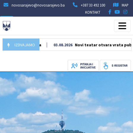
novosarajevo@novosarajevo.ba
+387 33 492 100
MAP
KONTAKT
 na Pofalićima
IZDVAJAMO
03.08.2026
Novi teatar otvara vrata publici sa