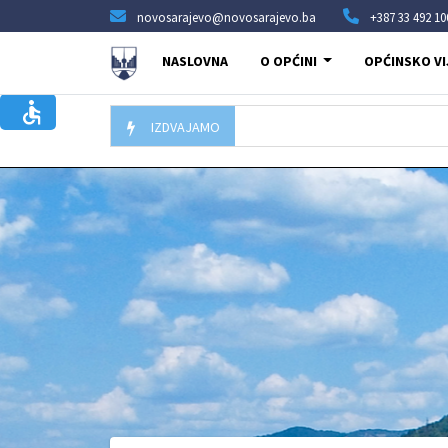
novosarajevo@novosarajevo.ba
+387 33 492 10
NASLOVNA
O OPĆINI
OPĆINSKO VI
IZDVAJAMO