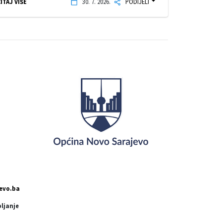
ITAJ VIŠE
30. 7. 2026.
PODIJELI
evo.ba
pljanje