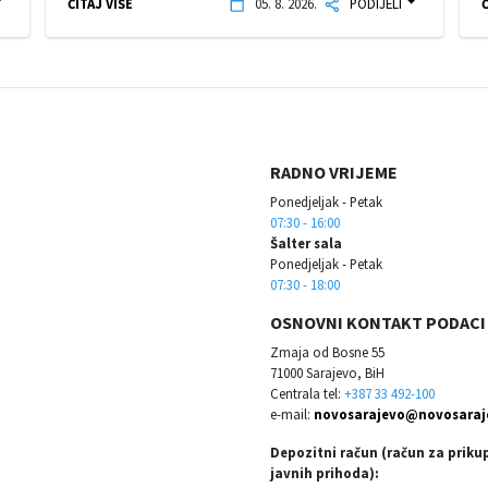
ČITAJ VIŠE
05. 8. 2026.
PODIJELI
Č
RADNO VRIJEME
Ponedjeljak - Petak
07:30 - 16:00
Šalter sala
Ponedjeljak - Petak
07:30 - 18:00
OSNOVNI KONTAKT PODACI
Zmaja od Bosne 55
71000 Sarajevo, BiH
Centrala tel:
+387 33 492-100
e-mail:
novosarajevo@novosaraj
Depozitni račun (račun za priku
javnih prihoda):