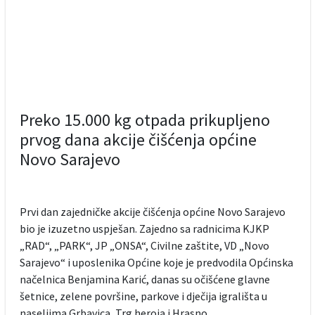
Preko 15.000 kg otpada prikupljeno
prvog dana akcije čišćenja općine
Novo Sarajevo
Prvi dan zajedničke akcije čišćenja općine Novo Sarajevo
bio je izuzetno uspješan. Zajedno sa radnicima KJKP
„RAD“, „PARK“, JP „ONSA“, Civilne zaštite, VD „Novo
Sarajevo“ i uposlenika Općine koje je predvodila Općinska
načelnica Benjamina Karić, danas su očišćene glavne
šetnice, zelene površine, parkove i dječija igrališta u
naseljima Grbavica, Trg heroja i Hrasno.