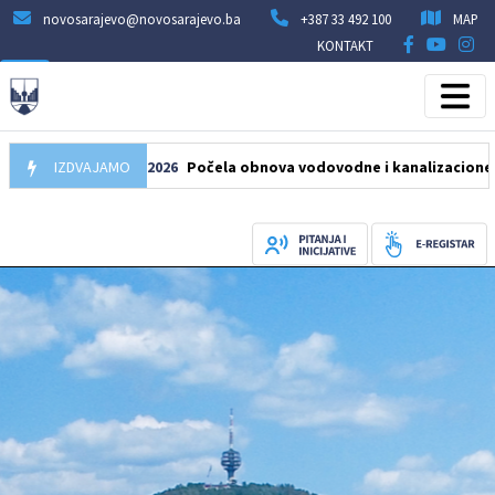
novosarajevo@novosarajevo.ba
+387 33 492 100
MAP
KONTAKT
IZDVAJAMO
05.08.2026
Počela obnova vodovodne i kanalizacione mreže u 