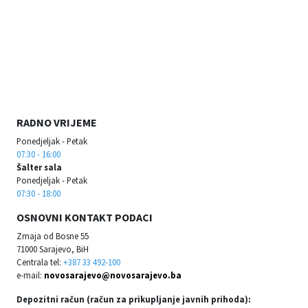
RADNO VRIJEME
Ponedjeljak - Petak
07:30 - 16:00
Šalter sala
Ponedjeljak - Petak
07:30 - 18:00
OSNOVNI KONTAKT PODACI
Zmaja od Bosne 55
71000 Sarajevo, BiH
Centrala tel:
+387 33 492-100
e-mail:
novosarajevo@novosarajevo.ba
Depozitni račun (račun za prikupljanje javnih prihoda):