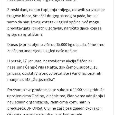
Zimski dani, nakon topljenja snijega, ostavili su iza sebe
tragove blata, smeća i drugog sitnog otpada, koji ne
samo da narušavaju estetski izgled općine, već mogu
predstavljati i prijetnju zdravlju, naročito djece koja se
igraju na igralištima.
Danas je prikupljeno više od 15.000 kg otpada, čime smo
značajno unaprijedili izgled naše općine.
U petak, 17. januara, nastavljamo akciju čišćenja u
naseljima Čengić Vila i Malta, dok ćemo u subotu, 18.
januara, očistiti Vilsonovo šetalište i Park nacionalnih
manjina u MZ „Željeznička“.
Pozivamo sve građane da se subotu u 11:00 sati pridruže
uposlenicima Općine, vijećnicima, članovima udruženja i
nevladinih organizacija, radnicima komunalnih
preduzeća, JP ONSA, Civilne zaštite u zajedničkoj akciji
čišćenja, a mjesto okupljanja je kod zgrade