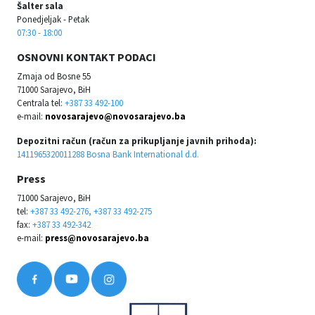
Šalter sala
Ponedjeljak - Petak
07:30 - 18:00
OSNOVNI KONTAKT PODACI
Zmaja od Bosne 55
71000 Sarajevo, BiH
Centrala tel:
+387 33 492-100
e-mail:
novosarajevo@novosarajevo.ba
Depozitni račun (račun za prikupljanje javnih prihoda):
1411965320011288 Bosna Bank International d.d.
Press
71000 Sarajevo, BiH
tel:
+387 33 492-276, +387 33 492-275
fax:
+387 33 492-342
e-mail:
press@novosarajevo.ba