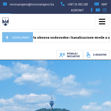
novosarajevo@novosarajevo.ba
+387 33 492 100
MAP
KONTAKT
08.2026
IZDVAJAMO
Počela obnova vodovodne i kanalizacione mreže u ulici Hum