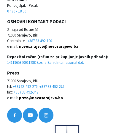
Ponedjeljak - Petak
07:30 - 18:00
OSNOVNI KONTAKT PODACI
Zmaja od Bosne 55
71000 Sarajevo, BiH
Centrala tel:
+387 33 492-100
e-mail:
novosarajevo@novosarajevo.ba
Depozitni račun (račun za prikupljanje javnih prihoda):
1411965320011288 Bosna Bank International d.d.
Press
71000 Sarajevo, BiH
tel:
+387 33 492-276, +387 33 492-275
fax:
+387 33 492-342
e-mail:
press@novosarajevo.ba