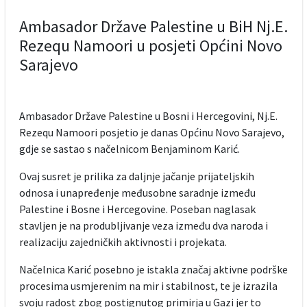
Ambasador Države Palestine u BiH Nj.E.
Rezequ Namoori u posjeti Općini Novo
Sarajevo
Ambasador Države Palestine u Bosni i Hercegovini, Nj.E.
Rezequ Namoori posjetio je danas Općinu Novo Sarajevo,
gdje se sastao s načelnicom Benjaminom Karić.
Ovaj susret je prilika za daljnje jačanje prijateljskih
odnosa i unapređenje međusobne saradnje između
Palestine i Bosne i Hercegovine. Poseban naglasak
stavljen je na produbljivanje veza između dva naroda i
realizaciju zajedničkih aktivnosti i projekata.
Načelnica Karić posebno je istakla značaj aktivne podrške
procesima usmjerenim na mir i stabilnost, te je izrazila
svoju radost zbog postignutog primirja u Gazi jer to