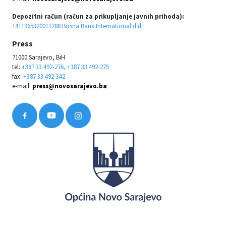
Depozitni račun (račun za prikupljanje javnih prihoda):
1411965320011288 Bosna Bank International d.d.
Press
71000 Sarajevo, BiH
tel:
+387 33 492-276, +387 33 492-275
fax:
+387 33 492-342
e-mail:
press@novosarajevo.ba