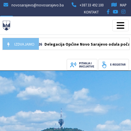
novosarajevo@novosarajevo.ba
+387 33 492 100
MAP
KONTAKT
07.08.2026
IZDVAJAMO
Delegacija Općine Novo Sarajevo odala počast šehid