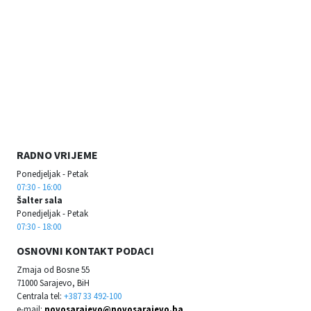
RADNO VRIJEME
Ponedjeljak - Petak
07:30 - 16:00
Šalter sala
Ponedjeljak - Petak
07:30 - 18:00
OSNOVNI KONTAKT PODACI
Zmaja od Bosne 55
71000 Sarajevo, BiH
Centrala tel:
+387 33 492-100
e-mail:
novosarajevo@novosarajevo.ba