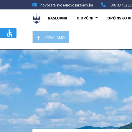
novosarajevo@novosarajevo.ba
+387 33 492 10
NASLOVNA
O OPĆINI
OPĆINSKO VI
IZDVAJAMO