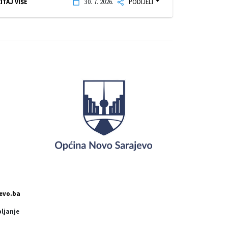
ITAJ VIŠE
30. 7. 2026.
PODIJELI
evo.ba
pljanje