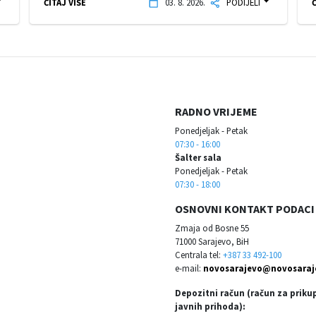
ČITAJ VIŠE
03. 8. 2026.
PODIJELI
Č
RADNO VRIJEME
Ponedjeljak - Petak
07:30 - 16:00
Šalter sala
Ponedjeljak - Petak
07:30 - 18:00
OSNOVNI KONTAKT PODACI
Zmaja od Bosne 55
71000 Sarajevo, BiH
Centrala tel:
+387 33 492-100
e-mail:
novosarajevo@novosaraj
Depozitni račun (račun za priku
javnih prihoda):