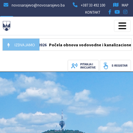
novosarajevo@novosarajevo.ba
+387 33 492 100
MAP
KONTAKT
05.08.2026
IZDVAJAMO
Počela obnova vodovodne i kanalizacione mreže u ul