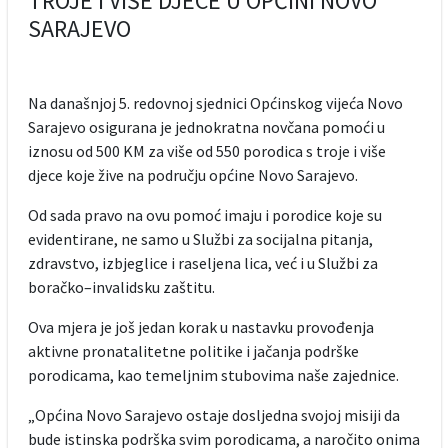
TROJE I VIŠE DJECE U OPĆINI NOVO
SARAJEVO
Na današnjoj 5. redovnoj sjednici Općinskog vijeća Novo
Sarajevo osigurana je jednokratna novčana pomoći u
iznosu od 500 KM za više od 550 porodica s troje i više
djece koje žive na području općine Novo Sarajevo.
Od sada pravo na ovu pomoć imaju i porodice koje su
evidentirane, ne samo u Službi za socijalna pitanja,
zdravstvo, izbjeglice i raseljena lica, već i u Službi za
boračko–invalidsku zaštitu.
Ova mjera je još jedan korak u nastavku provođenja
aktivne pronatalitetne politike i jačanja podrške
porodicama, kao temeljnim stubovima naše zajednice.
„Općina Novo Sarajevo ostaje dosljedna svojoj misiji da
bude istinska podrška svim porodicama, a naročito onima