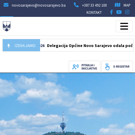
novosarajevo@novosarajevo.ba
+387 33 492 100
MAP
KONTAKT
07.08.2026
IZDVAJAMO
Delegacija Općine Novo Sarajevo odala počast šehi