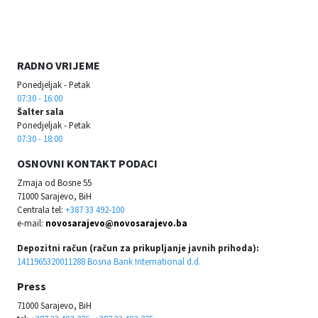
RADNO VRIJEME
Ponedjeljak - Petak
07:30 - 16:00
Šalter sala
Ponedjeljak - Petak
07:30 - 18:00
OSNOVNI KONTAKT PODACI
Zmaja od Bosne 55
71000 Sarajevo, BiH
Centrala tel:
+387 33 492-100
e-mail:
novosarajevo@novosarajevo.ba
Depozitni račun (račun za prikupljanje javnih prihoda):
1411965320011288 Bosna Bank International d.d.
Press
71000 Sarajevo, BiH