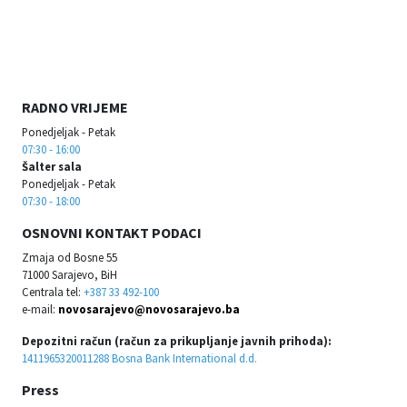
RADNO VRIJEME
Ponedjeljak - Petak
07:30 - 16:00
Šalter sala
Ponedjeljak - Petak
07:30 - 18:00
OSNOVNI KONTAKT PODACI
Zmaja od Bosne 55
71000 Sarajevo, BiH
Centrala tel:
+387 33 492-100
e-mail:
novosarajevo@novosarajevo.ba
Depozitni račun (račun za prikupljanje javnih prihoda):
1411965320011288 Bosna Bank International d.d.
Press