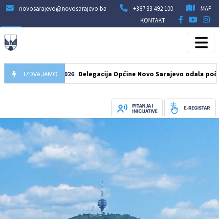
novosarajevo@novosarajevo.ba
+387 33 492 100
MAP
KONTAKT
IZDVAJAMO
07.08.2026
Delegacija Općine Novo Sarajevo odala počast šehi