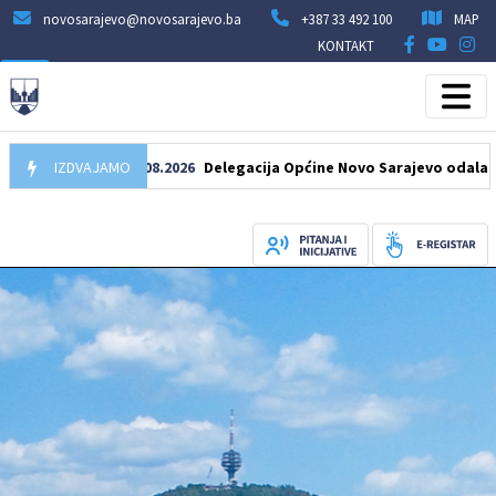
novosarajevo@novosarajevo.ba
+387 33 492 100
MAP
KONTAKT
IZDVAJAMO
07.08.2026
Delegacija Općine Novo Sarajevo odala počast šeh