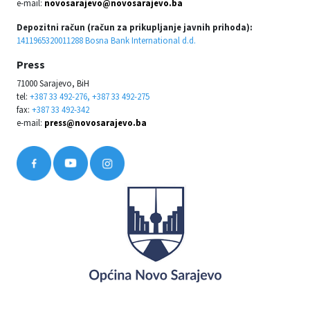
e-mail:
novosarajevo@novosarajevo.ba
Depozitni račun (račun za prikupljanje javnih prihoda):
1411965320011288 Bosna Bank International d.d.
Press
71000 Sarajevo, BiH
tel:
+387 33 492-276, +387 33 492-275
fax:
+387 33 492-342
e-mail:
press@novosarajevo.ba