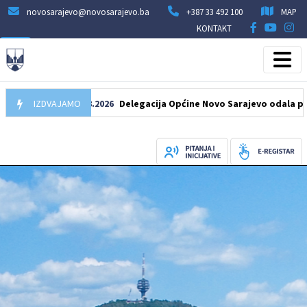
novosarajevo@novosarajevo.ba
+387 33 492 100
MAP
KONTAKT
IZDVAJAMO
07.08.2026
Delegacija Općine Novo Sarajevo odala počast š