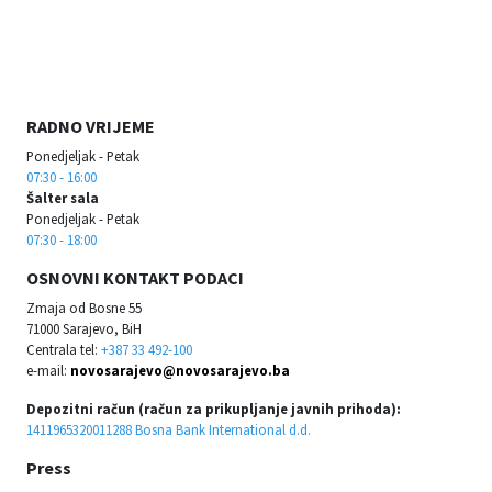
RADNO VRIJEME
Ponedjeljak - Petak
07:30 - 16:00
Šalter sala
Ponedjeljak - Petak
07:30 - 18:00
OSNOVNI KONTAKT PODACI
Zmaja od Bosne 55
71000 Sarajevo, BiH
Centrala tel:
+387 33 492-100
e-mail:
novosarajevo@novosarajevo.ba
Depozitni račun (račun za prikupljanje javnih prihoda):
1411965320011288 Bosna Bank International d.d.
Press