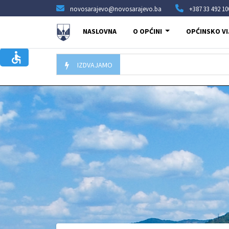
novosarajevo@novosarajevo.ba
+387 33 492 10
NASLOVNA
O OPĆINI
OPĆINSKO VI
IZDVAJAMO