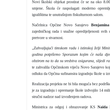
Novi školski objekat prostirat će se na oko 8.
smjene. Škola će raspolagati moderno opremlj
igralištima te unutrašnjom fiskulturnom salom.
Načelnica Općine Novo Sarajevo
Benjamina
zajedničkog rada i snažne opredijeljenosti svih
pretvore u stvarnost.
„
Zahvaljujući timskom radu i istinskoj želji Min
godina potpišemo Sporazum kojim će naša djec
obzirom na to da su sredstva osigurana, slijedi r
te zahvalila Općinskom vijeću Novo Sarajevo koj
odluku da Općina sufinansira izgradnju škole u i
Realizacija projekta ne bi bila moguća bez podršk
je za izgradnju i opremanje škole izdvojilo 14 m
stručni nadzor nad izvođenjem radova.
Ministrica za odgoj i obrazovanje KS
Naida 