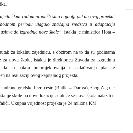
ika.
Zajedničkim radom pronašli smo najbolji put da ovaj projekat
ethodnom periodu ulagalo značajna sredstva u adaptaciju
e uslove do izgradnje nove škole“
, istakla je ministrica Hota –
renutak za lokalnu zajednicu, s obzirom na to da su godinama
e za novu školu, istakla je direktorica Zavoda za izgradnju
 da su nakon preprojektovanja i usklađivanja planske
ti na realizaciji ovog kapitalnog projekta.
 planirane gradske brze ceste (Butile – Dariva), zbog čega je
anje škole na novu lokaciju, dok će se nova škola nalaziti u
Pofalići. Ukupna vrijednost projekta je 24 miliona KM.