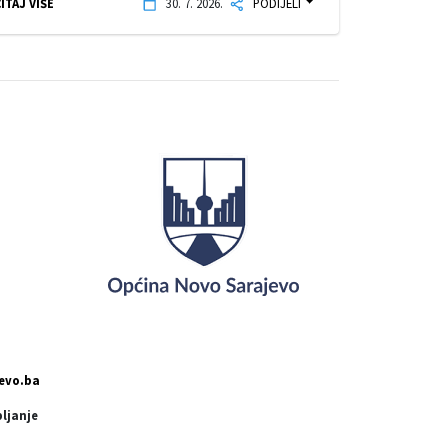
ITAJ VIŠE
30. 7. 2026.
PODIJELI
evo.ba
pljanje