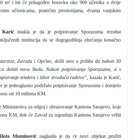
000 m² i bit će prilagođen boravku oko 900 učenika u dvije
enim učionicama, pratećim prostorijama, dvama vanjskim
 Karić
istakla je da je potpisivanje Sporazuma rezultat
 uključenih institucija da se dugogodišnja obećanja konačno
istarstva, Zavoda i Općine, došli smo u priliku da nakon 30
a dobiti novu školu. Nakon potpisivanja Sporazuma, a s
aspisivanje tendera i izbor izvođača radova“,
kazala je Karić,
e je jednoglasno podržalo potpisivanje Sporazuma i donijelo
znosu od 10 miliona KM.
e Ministarstva za odgoj i obrazovanje Kantona Sarajevo, koje
iliona KM, dok će Zavod za izgradnju Kantona Sarajevo vršiti
Hota Muminović
naglasila je da će novi objekat pružiti