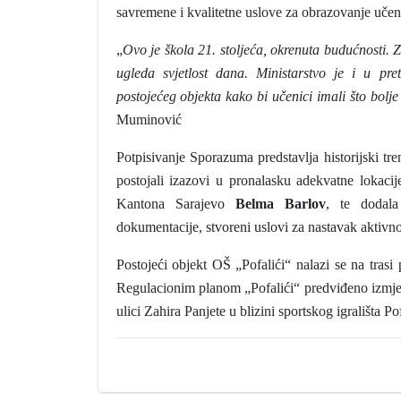
savremene i kvalitetne uslove za obrazovanje učen
„
Ovo je škola 21. stoljeća, okrenuta budućnosti. 
ugleda svjetlost dana. Ministarstvo je i u pr
postojećeg objekta kako bi učenici imali što bolj
Muminović
Potpisivanje Sporazuma predstavlja historijski t
postojali izazovi u pronalasku adekvatne lokacij
Kantona Sarajevo
Belma Barlov
, te dodala
dokumentacije, stvoreni uslovi za nastavak aktivnos
Postojeći objekt OŠ „Pofalići“ nalazi se na trasi
Regulacionim planom „Pofalići“ predviđeno izmješt
ulici Zahira Panjete u blizini sportskog igrališta 