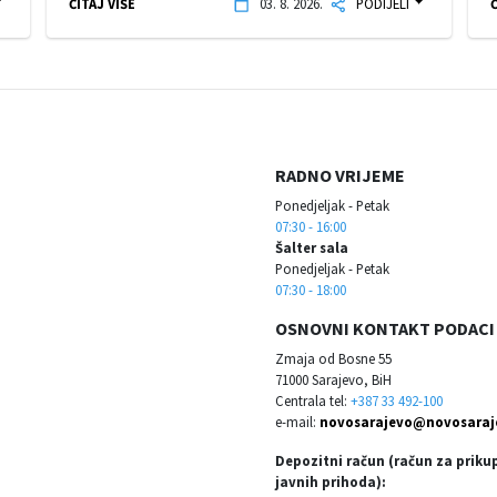
ČITAJ VIŠE
03. 8. 2026.
PODIJELI
Č
RADNO VRIJEME
Ponedjeljak - Petak
07:30 - 16:00
Šalter sala
Ponedjeljak - Petak
07:30 - 18:00
OSNOVNI KONTAKT PODACI
Zmaja od Bosne 55
71000 Sarajevo, BiH
Centrala tel:
+387 33 492-100
e-mail:
novosarajevo@novosaraj
Depozitni račun (račun za priku
javnih prihoda):