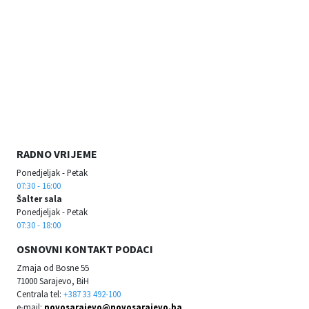
RADNO VRIJEME
Ponedjeljak - Petak
07:30 - 16:00
Šalter sala
Ponedjeljak - Petak
07:30 - 18:00
OSNOVNI KONTAKT PODACI
Zmaja od Bosne 55
71000 Sarajevo, BiH
Centrala tel:
+387 33 492-100
e-mail:
novosarajevo@novosarajevo.ba