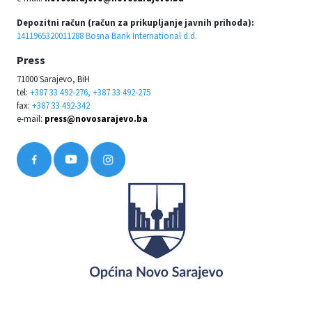
Depozitni račun (račun za prikupljanje javnih prihoda):
1411965320011288 Bosna Bank International d.d.
Press
71000 Sarajevo, BiH
tel:
+387 33 492-276, +387 33 492-275
fax:
+387 33 492-342
e-mail:
press@novosarajevo.ba