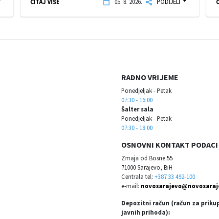
ČITAJ VIŠE
05. 8. 2026.
PODIJELI
Č
RADNO VRIJEME
Ponedjeljak - Petak
07:30 - 16:00
Šalter sala
Ponedjeljak - Petak
07:30 - 18:00
OSNOVNI KONTAKT PODACI
Zmaja od Bosne 55
71000 Sarajevo, BiH
Centrala tel:
+387 33 492-100
e-mail:
novosarajevo@novosaraj
Depozitni račun (račun za priku
javnih prihoda):