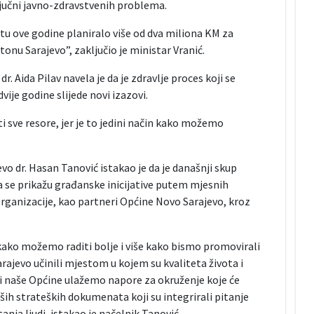
jučni javno-zdravstvenih problema.
tu ove godine planiralo više od dva miliona KM za
nu Sarajevo”, zaključio je ministar Vranić.
. Aida Pilav navela je da je zdravlje proces koji se
ije godine slijede novi izazovi.
i sve resore, jer je to jedini način kako možemo
o dr. Hasan Tanović istakao je da je današnji skup
da se prikažu građanske inicijative putem mjesnih
 organizacije, kao partneri Općine Novo Sarajevo, kroz
 kako možemo raditi bolje i više kako bismo promovirali
Sarajevo učinili mjestom u kojem su kvaliteta života i
ji naše Općine ulažemo napore za okruženje koje će
 naših strateških dokumenata koji su integrirali pitanje
anja ljudi, istakao je načelnik Tanović.