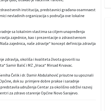
zdravstvenih institucija, predstavnici građana osamnaest
nici nevladinih organizacija s područja ove lokalne
radnje sa lokalnim vlastima sa ciljem unapređenja
ravlja zajednice, kao i prezentacije o zdravstvenom
aša zajednica, naše zdravlje“ koncept definicija zdravlja
 zdravlja, okoliša i kvaliteta života govorili su
ta“ Samir Balić i MZ „Vraca“ Mirsad Krvavac.
Seniha Čelik i dr. Damir Abdulahović prisutne su upoznali
Općine, dok su primjere dobre prakse i saradnje
predstavila udruženja Centar za okolišno održivi razvoj
Centri za zdravo starenje Općine Novo Sarajevo.