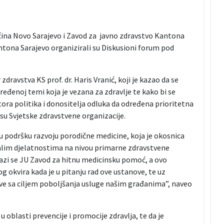
ćina Novo Sarajevo i Zavod za javno zdravstvo Kantona
ntona Sarajevo organizirali su Diskusioni forum pod
dravstva KS prof. dr. Haris Vranić, koji je kazao da se
dređenoj temi koja je vezana za zdravlje te kako bi se
ora politika i donositelja odluka da određena prioritetna
kusu Svjetske zdravstvene organizacije.
u podršku razvoju porodične medicine, koja je okosnica
talim djelatnostima na nivou primarne zdravstvene
lazi se JU Zavod za hitnu medicinsku pomoć, a ovo
okvira kada je u pitanju rad ove ustanove, te uz
sve sa ciljem poboljšanja usluge našim građanima”, naveo
oblasti prevencije i promocije zdravlja, te da je