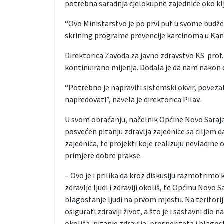
potrebna saradnja cjelokupne zajednice oko kl
“Ovo Ministarstvo je po prvi put u svome budže
skrining programe prevencije karcinoma u Kanto
Direktorica Zavoda za javno zdravstvo KS prof. dr
kontinuirano mijenja. Dodala je da nam nakon dv
“Potrebno je napraviti sistemski okvir, povezat
napredovati”, navela je direktorica Pilav.
U svom obraćanju, načelnik Općine Novo Sarajev
posvećen pitanju zdravlja zajednice sa ciljem 
zajednica, te projekti koje realizuju nevladine
primjere dobre prakse.
– Ovo je i prilika da kroz diskusiju razmotrimo
zdravlje ljudi i zdraviji okoliš, te Općinu Novo 
blagostanje ljudi na prvom mjestu. Na teritori
osigurati zdraviji život, a što je i sastavni dio
okoliša, pitanje zdravlja, prosperiteta i blagost