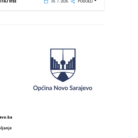
ITAJ VIŠE
30. 7. 2026.
PODIJELI
evo.ba
pljanje