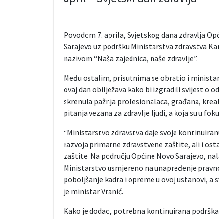
Povodom 7. aprila, Svjetskog dana zdravlja Op
Sarajevo uz podršku Ministarstva zdravstva Ka
nazivom “Naša zajednica, naše zdravlje”.
Među ostalim, prisutnima se obratio i ministar z
ovaj dan obilježava kako bi izgradili svijest o o
skrenula pažnja profesionalaca, građana, kreat
pitanja vezana za zdravlje ljudi, a koja su u fo
“Ministarstvo zdravstva daje svoje kontinuiran
razvoja primarne zdravstvene zaštite, ali i os
zaštite. Na području Općine Novo Sarajevo, na
Ministarstvo usmjereno na unapređenje pravnog 
poboljšanje kadra i opreme u ovoj ustanovi, a 
je ministar Vranić.
Kako je dodao, potrebna kontinuirana podrška u 