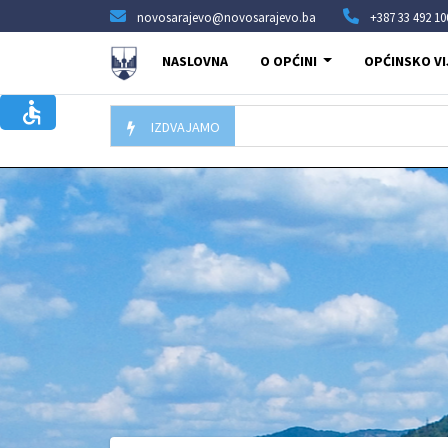
novosarajevo@novosarajevo.ba
+387 33 492 10
NASLOVNA
O OPĆINI
OPĆINSKO VI
IZDVAJAMO