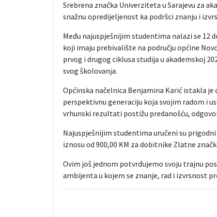
Srebrena značka Univerziteta u Sarajevu za ak
snažnu opredijeljenost ka podršci znanju i izvrs
Među najuspješnijim studentima nalazi se 12 d
koji imaju prebivalište na području općine Nov
prvog i drugog ciklusa studija u akademskoj 20
svog školovanja.
Općinska načelnica Benjamina Karić istakla je da
perspektivnu generaciju koja svojim radom i us
vrhunski rezultati postižu predanošću, odgovor
Najuspješnijim studentima uručeni su prigodni p
iznosu od 900,00 KM za dobitnike Zlatne značk
Ovim još jednom potvrđujemo svoju trajnu pos
ambijenta u kojem se znanje, rad i izvrsnost pr