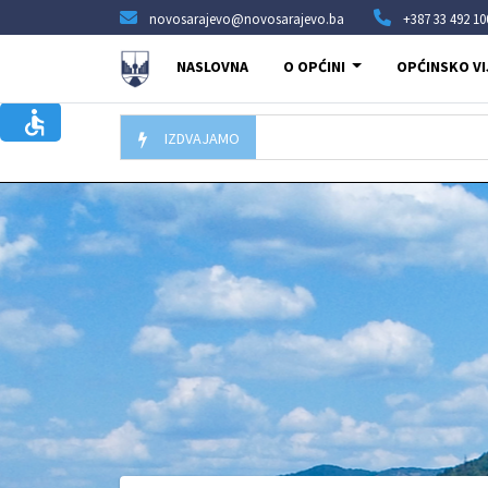
novosarajevo@novosarajevo.ba
+387 33 492 10
NASLOVNA
O OPĆINI
OPĆINSKO VI
IZDVAJAMO