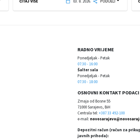
ČITAJ VIŠE
03. 8. 2026.
PODIJELI
Č
RADNO VRIJEME
Ponedjeljak - Petak
07:30 - 16:00
Šalter sala
Ponedjeljak - Petak
07:30 - 18:00
OSNOVNI KONTAKT PODACI
Zmaja od Bosne 55
71000 Sarajevo, BiH
Centrala tel:
+387 33 492-100
e-mail:
novosarajevo@novosaraj
Depozitni račun (račun za priku
javnih prihoda):