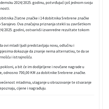
ademsku 2024/2025. godinu, potvrđujući još jednom svoju
nosti.
obitnika Zlatne značke i 14 dobitnika Srebrene značke
o Sarajevo. Ova značajna priznanja stekli su završetkom
24/2025. godini, ostvarivši izvanredne rezultate tokom
 ovi mladi ljudi predstavljaju novu, odlučnu i
pjesima dokazuje da znanje nema alternativu, te da se
nošću i istrajnošću.
okloni, a bit će im dodijeljene i novčane nagrade u
e, odnosno 700,00 KM za dobitnike Srebrene značke.
većenost mladima, ulaganje u obrazovanje te stvaranje
epoznaju, cijene i nagrađuju.