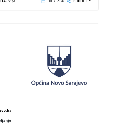
ITAJ VIŠE
30. 7. 2026.
PODIJELI
evo.ba
pljanje