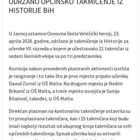
ODRŽANO OPĆINSKO TAKMIČENJE IZ
HISTORIJE BiH
U Javnoj ustanovi Osnovna škola Velešićki heroji, 23.
aprila 2026. godine, održano je takmičenje iz Historije za
učenike VII razreda u kojem je učestvovalo 21 takmičar iz
sedam školskih ekipe sa po tri predstavnika.
Komisija nakon provedenih planiranih aktivnosti izvršila
je rangiranje i to tako što je prvo mjesto pripalo učeniku
Davud Zornić iz OŠ Malta. Na drugom mjestu je Nedim
Brkanić iz OŠ Malta, a treće mjesto osvojila je Sanija
Bilalović, također, iz OŠ Malta.
Direktan plasman na kantonalno takmičenje ostavrila su
tri prvoplasirana takmičara, kao i 15 takmičara koji budu
imali najbolji rezultat od ukupnog broja takmičara sa svih
općinskih takmičenja. Spisak učenika koji su ostvarili