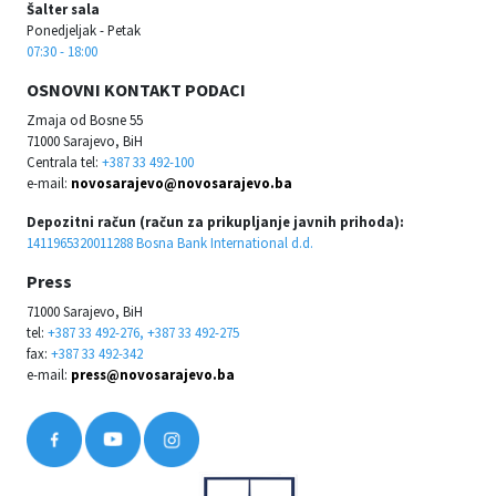
Šalter sala
Ponedjeljak - Petak
07:30 - 18:00
OSNOVNI KONTAKT PODACI
Zmaja od Bosne 55
71000 Sarajevo, BiH
Centrala tel:
+387 33 492-100
e-mail:
novosarajevo@novosarajevo.ba
Depozitni račun (račun za prikupljanje javnih prihoda):
1411965320011288 Bosna Bank International d.d.
Press
71000 Sarajevo, BiH
tel:
+387 33 492-276, +387 33 492-275
fax:
+387 33 492-342
e-mail:
press@novosarajevo.ba