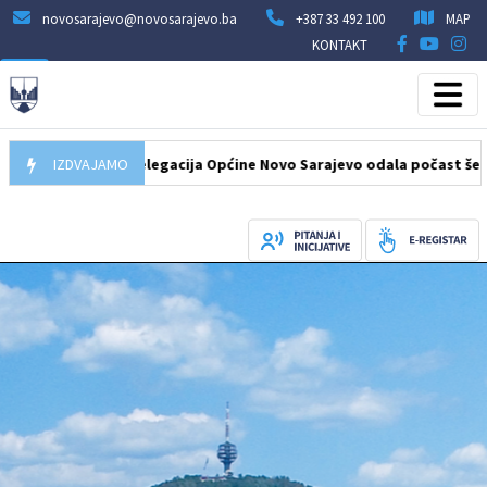
novosarajevo@novosarajevo.ba
+387 33 492 100
MAP
KONTAKT
07.08.2026
IZDVAJAMO
Delegacija Općine Novo Sarajevo odala počast šehidima i