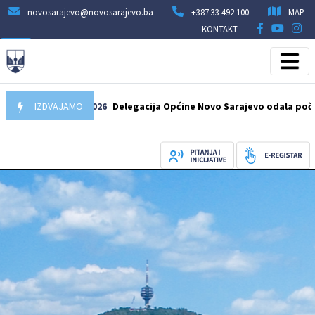
novosarajevo@novosarajevo.ba
+387 33 492 100
MAP
KONTAKT
IZDVAJAMO
07.08.2026
Delegacija Općine Novo Sarajevo odala počast šehi