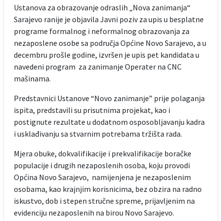
Ustanova za obrazovanje odraslih „Nova zanimanja“
Sarajevo ranije je objavila Javni poziv za upis u besplatne
programe formalnog i neformalnog obrazovanja za
nezaposlene osobe sa područja Općine Novo Sarajevo, a u
decembru prošle godine, izvršen je upis pet kandidata u
navedeni program za zanimanje Operater na CNC
mašinama.
Predstavnici Ustanove “Novo zanimanje” prije polaganja
ispita, predstavili su prisutnima projekat, kao i
postignute rezultate u dodatnom osposobljavanju kadra
i usklađivanju sa stvarnim potrebama tržišta rada.
Mjera obuke, dokvalifikacije i prekvalifikacije boračke
populacije i drugih nezaposlenih osoba, koju provodi
Općina Novo Sarajevo, namijenjena je nezaposlenim
osobama, kao krajnjim korisnicima, bez obzira na radno
iskustvo, dob i stepen stručne spreme, prijavljenim na
evidenciju nezaposlenih na birou Novo Sarajevo.