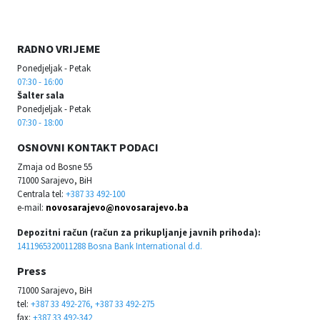
RADNO VRIJEME
Ponedjeljak - Petak
07:30 - 16:00
Šalter sala
Ponedjeljak - Petak
07:30 - 18:00
OSNOVNI KONTAKT PODACI
Zmaja od Bosne 55
71000 Sarajevo, BiH
Centrala tel:
+387 33 492-100
e-mail:
novosarajevo@novosarajevo.ba
Depozitni račun (račun za prikupljanje javnih prihoda):
1411965320011288 Bosna Bank International d.d.
Press
71000 Sarajevo, BiH
tel:
+387 33 492-276, +387 33 492-275
fax:
+387 33 492-342