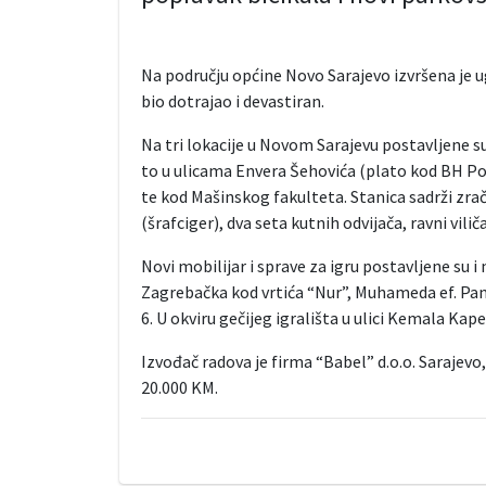
Na području općine Novo Sarajevo izvršena je u
bio dotrajao i devastiran.
Na tri lokacije u Novom Sarajevu postavljene s
to u ulicama Envera Šehovića (plato kod BH P
te kod Mašinskog fakulteta. Stanica sadrži zrač
(šrafciger), dva seta kutnih odvijača, ravni vilič
Novi mobilijar i sprave za igru postavljene su 
Zagrebačka kod vrtića “Nur”, Muhameda ef. Pandž
6. U okviru gečijeg igrališta u ulici Kemala Kap
Izvođač radova je firma “Babel” d.o.o. Sarajevo
20.000 KM.