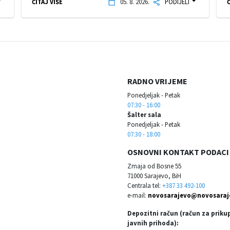
ČITAJ VIŠE
05. 8. 2026.
PODIJELI
Č
RADNO VRIJEME
Ponedjeljak - Petak
07:30 - 16:00
Šalter sala
Ponedjeljak - Petak
07:30 - 18:00
OSNOVNI KONTAKT PODACI
Zmaja od Bosne 55
71000 Sarajevo, BiH
Centrala tel:
+387 33 492-100
e-mail:
novosarajevo@novosaraj
Depozitni račun (račun za priku
javnih prihoda):