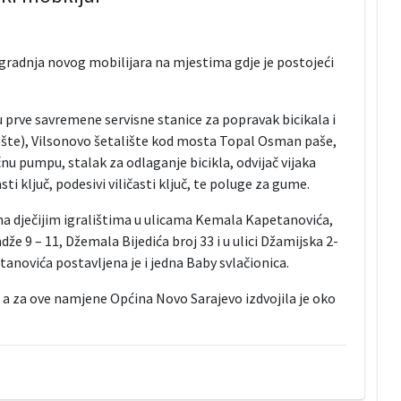
gradnja novog mobilijara na mjestima gdje je postojeći
u prve savremene servisne stanice za popravak bicikala i
ošte), Vilsonovo šetalište kod mosta Topal Osman paše,
nu pumpu, stalak za odlaganje bicikla, odvijač vijaka
asti ključ, podesivi viličasti ključ, te poluge za gume.
i na dječijim igralištima u ulicama Kemala Kapetanovića,
e 9 – 11, Džemala Bijedića broj 33 i u ulici Džamijska 2-
etanovića postavljena je i jedna Baby svlačionica.
, a za ove namjene Općina Novo Sarajevo izdvojila je oko