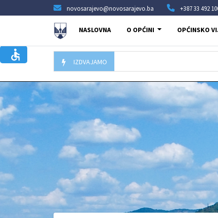
novosarajevo@novosarajevo.ba
+387 33 492 10
NASLOVNA
O OPĆINI
OPĆINSKO VI
IZDVAJAMO