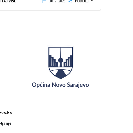
ITAJ VIŠE
30. 7. 2026.
PODIJELI
evo.ba
pljanje