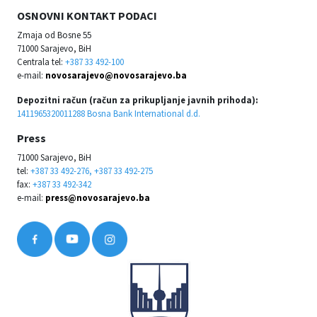
OSNOVNI KONTAKT PODACI
Zmaja od Bosne 55
71000 Sarajevo, BiH
Centrala tel:
+387 33 492-100
e-mail:
novosarajevo@novosarajevo.ba
Depozitni račun (račun za prikupljanje javnih prihoda):
1411965320011288 Bosna Bank International d.d.
Press
71000 Sarajevo, BiH
tel:
+387 33 492-276, +387 33 492-275
fax:
+387 33 492-342
e-mail:
press@novosarajevo.ba