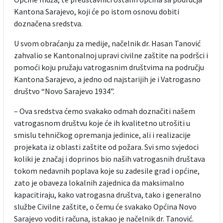
Kantona Sarajevo, koji će po istom osnovu dobiti
doznačena sredstva.
U svom obraćanju za medije, načelnik dr. Hasan Tanović
zahvalio se Kantonalnoj upravi civilne zaštite na podršci i
pomoći koju pružaju vatrogasnim društvima na području
Kantona Sarajevo, a jedno od najstarijih je i Vatrogasno
društvo “Novo Sarajevo 1934”.
– Ova sredstva ćemo svakako odmah doznačiti našem
vatrogasnom društvu koje će ih kvalitetno utrošiti u
smislu tehničkog opremanja jedinice, ali i realizacije
projekata iz oblasti zaštite od požara. Svi smo svjedoci
koliki je značaj i doprinos bio naših vatrogasnih društava
tokom nedavnih poplava koje su zadesile grad i općine,
zato je obaveza lokalnih zajednica da maksimalno
kapacitiraju, kako vatrogasna društva, tako i generalno
službe Civilne zaštite, o čemu će svakako Općina Novo
Sarajevo voditi računa, istakao je načelnik dr. Tanović.