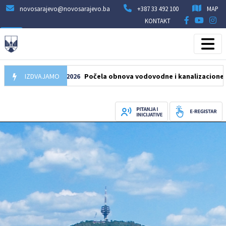
novosarajevo@novosarajevo.ba
+387 33 492 100
MAP
KONTAKT
IZDVAJAMO
05.08.2026
Počela obnova vodovodne i kanalizacione mreže u u