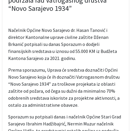
podržala rad Vatrogasnog društva
“Novo Sarajevo 1934”
Načelnik Općine Novo Sarajevo dr. Hasan Tanović i
direktor Kantonalne uprave civilne zaštite Dženan
Brkanić potpisali su danas Sporazum o dodjeli
finansijskih sredstava u iznosu od 55.000 KM iz Budžeta
Kantona Sarajevo za 2021. godinu.
Prema sporazumu, Uprava će sredstva doznačiti Općini
Novo Sarajevo koja će ih doznačiti Vatrogasnom društvu
“Novo Sarajevo 1934” za troškove projekata iz oblasti
zaštite od požara, od čega su dužni da minimalno 70%
odobrenih sredstava iskoriste za projektne aktivnosti, a
ostalo za administrativne obaveze.
Sporazum su potpisali danas i načelnik Općine Stari Grad
Sarajevo Ibrahim Hadžibajrić, Nermin Muzur načelnik
Općine Ilidža, te predstavnici ostalih općina sa područja