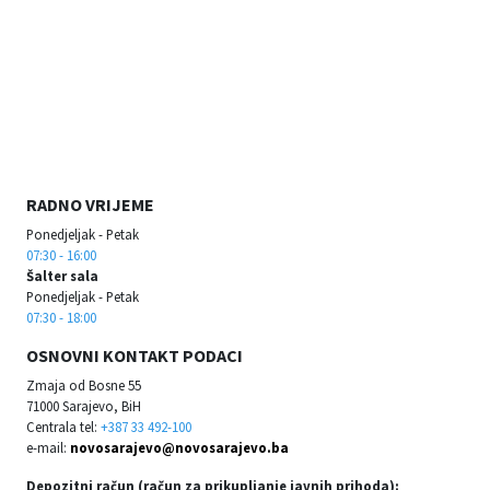
RADNO VRIJEME
Ponedjeljak - Petak
07:30 - 16:00
Šalter sala
Ponedjeljak - Petak
07:30 - 18:00
OSNOVNI KONTAKT PODACI
Zmaja od Bosne 55
71000 Sarajevo, BiH
Centrala tel:
+387 33 492-100
e-mail:
novosarajevo@novosarajevo.ba
Depozitni račun (račun za prikupljanje javnih prihoda):