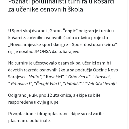
Poznati polufinalisti turnira u košarci
za učenike osnovnih škola
U Sportskoj dvorani „Goran Čengić“ odigran je turnir u
košarci za učenike osnovnih škola u okviru projekta
„Novosarajevske sportske igre – Sport dostupan svima“
čiji je nosilac JP ONSA d.o.o. Sarajevo.
Na turniru je učestvovalo osam ekipa, učenici osmih i
devetih razreda osnovnih škola sa područja Općine Novo
Sarajevo: “
Malta”, “
Kovačići”, ”
Grbavica II”
, ”
Hrasno”
,
”
Grbavica I”
, “
Čengić Vila I”
, “
Pofalići” i
“
Velešićki heroji”
.
Odigrano je ukupno 12 utakmica, a ekipe su bile
raspoređene u dvije grupe.
Prvoplasirane i drugoplasirane ekipe su ostvarile
plasman u polufinale.