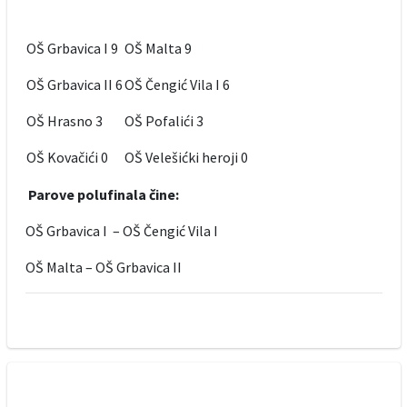
OŠ Grbavica I 9
OŠ Malta 9
OŠ Grbavica II 6
OŠ Čengić Vila I 6
OŠ Hrasno 3
OŠ Pofalići 3
OŠ Kovačići 0
OŠ Velešićki heroji 0
Parove polufinala čine:
OŠ Grbavica I – OŠ Čengić Vila I
OŠ Malta – OŠ Grbavica II