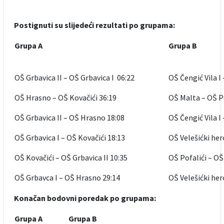
Postignuti su slijedeći rezultati po grupama:
Grupa A
Grupa B
OŠ Grbavica II – OŠ Grbavica I 06:22
OŠ Čengić Vila I 
OŠ Hrasno – OŠ Kovačići 36:19
OŠ Malta – OŠ Po
OŠ Grbavica II – OŠ Hrasno 18:08
OŠ Čengić Vila I
OŠ Grbavica I – OŠ Kovačići 18:13
OŠ Velešićki hero
OŠ Kovačići – OŠ Grbavica II 10:35
OŠ Pofalići – OŠ 
OŠ Grbavca I – OŠ Hrasno 29:14
OŠ Velešićki her
Konačan bodovni poredak po grupama:
Grupa A
Grupa B