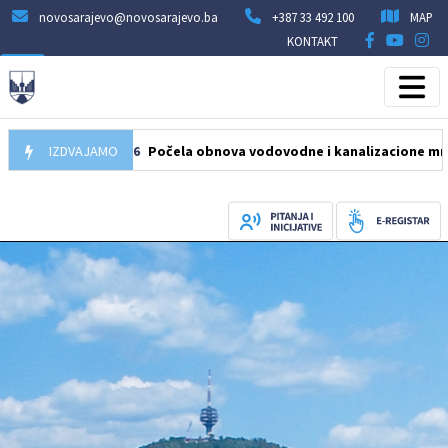
novosarajevo@novosarajevo.ba
+387 33 492 100
MAP
KONTAKT
05.08.2026
IZDVAJAMO
Počela obnova vodovodne i kanalizacione mreže u ulici