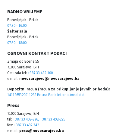
RADNO VRIJEME
Ponedjeljak - Petak
07:30 - 16:00
Šalter sala
Ponedjeljak - Petak
07:30 - 18:00
OSNOVNI KONTAKT PODACI
Zmaja od Bosne 55
71000 Sarajevo, BiH
Centrala tel:
+387 33 492-100
e-mail:
novosarajevo@novosarajevo.ba
Depozitni račun (račun za prikupljanje javnih prihoda):
1411965320011288 Bosna Bank International d.d.
Press
71000 Sarajevo, BiH
tel:
+387 33 492-276, +387 33 492-275
fax:
+387 33 492-342
e-mail:
press@novosarajevo.ba