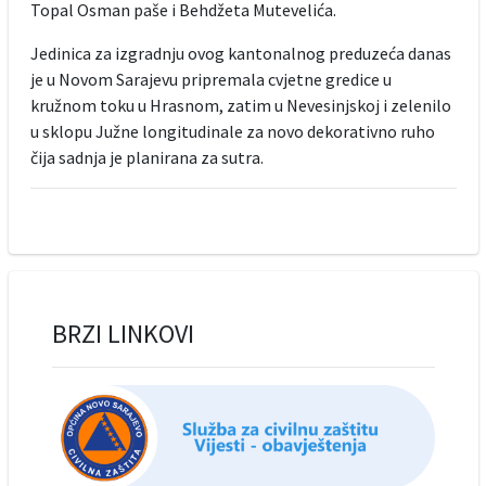
Topal Osman paše i Behdžeta Mutevelića.
Jedinica za izgradnju ovog kantonalnog preduzeća danas
je u Novom Sarajevu pripremala cvjetne gredice u
kružnom toku u Hrasnom, zatim u Nevesinjskoj i zelenilo
u sklopu Južne longitudinale za novo dekorativno ruho
čija sadnja je planirana za sutra.
BRZI LINKOVI