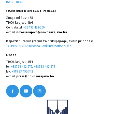
07:30 - 18:00
OSNOVNI KONTAKT PODACI
Zmaja od Bosne 55
71000 Sarajevo, BiH
Centrala tel:
+387 33 492-100
e-mail:
novosarajevo@novosarajevo.ba
Depozitni račun (račun za prikupljanje javnih prihoda):
1411965320011288 Bosna Bank International d.d.
Press
71000 Sarajevo, BiH
tel:
+387 33 492-276, +387 33 492-275
fax:
+387 33 492-342
e-mail:
press@novosarajevo.ba