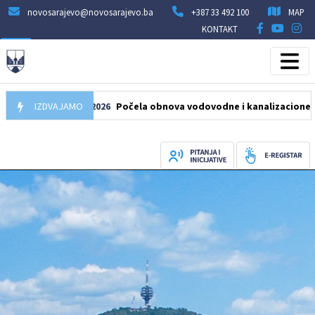
novosarajevo@novosarajevo.ba
+387 33 492 100
MAP
KONTAKT
IZDVAJAMO
05.08.2026
Počela obnova vodovodne i kanalizacione mreže u 