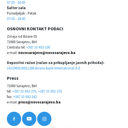
07:30 - 16:00
Šalter sala
Ponedjeljak - Petak
07:30 - 18:00
OSNOVNI KONTAKT PODACI
Zmaja od Bosne 55
71000 Sarajevo, BiH
Centrala tel:
+387 33 492-100
e-mail:
novosarajevo@novosarajevo.ba
Depozitni račun (račun za prikupljanje javnih prihoda):
1411965320011288 Bosna Bank International d.d.
Press
71000 Sarajevo, BiH
tel:
+387 33 492-276, +387 33 492-275
fax:
+387 33 492-342
e-mail:
press@novosarajevo.ba