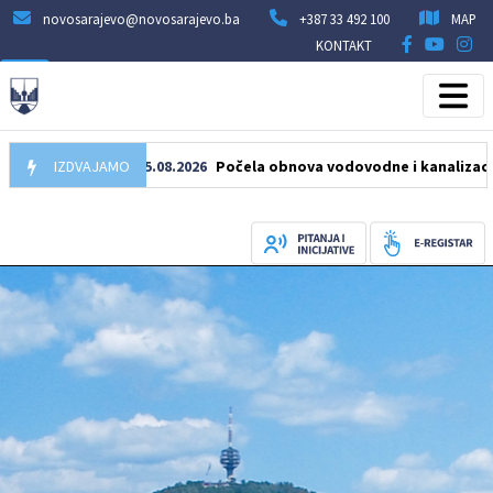
novosarajevo@novosarajevo.ba
+387 33 492 100
MAP
KONTAKT
IZDVAJAMO
05.08.2026
Počela obnova vodovodne i kanalizacione mre