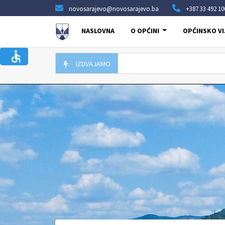
novosarajevo@novosarajevo.ba
+387 33 492 10
NASLOVNA
O OPĆINI
OPĆINSKO VI
IZDVAJAMO