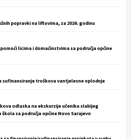
užnih popravki na liftovima, za 2026. godinu
 pomoći licima i domaćinstvima sa područja općine
a sufinansiranje troškova vantjelesne oplodnje
škova odlaska na ekskurzije učenika slabijeg
 škola sa područja općine Novo Sarajevo
a za finansiranje/sufinansiranje projekata u svrhu