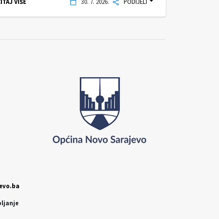
ITAJ VIŠE
30. 7. 2026.
PODIJELI
evo.ba
pljanje