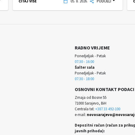
ČITAJ VIŠE
05. 8. 2026.
PODIJELI
Č
RADNO VRIJEME
Ponedjeljak - Petak
07:30 - 16:00
Šalter sala
Ponedjeljak - Petak
07:30 - 18:00
OSNOVNI KONTAKT PODACI
Zmaja od Bosne 55
71000 Sarajevo, BiH
Centrala tel:
+387 33 492-100
e-mail:
novosarajevo@novosaraj
Depozitni račun (račun za priku
javnih prihoda):