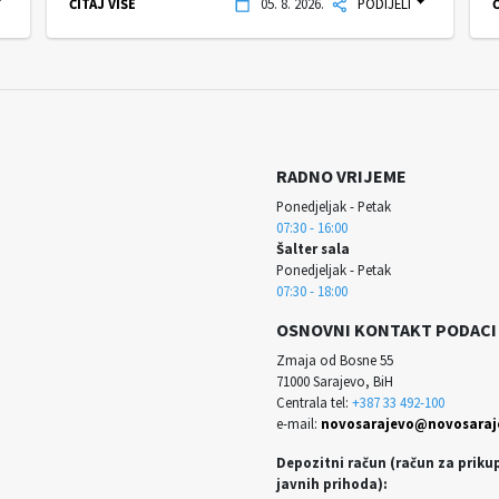
ČITAJ VIŠE
05. 8. 2026.
PODIJELI
Č
RADNO VRIJEME
Ponedjeljak - Petak
07:30 - 16:00
Šalter sala
Ponedjeljak - Petak
07:30 - 18:00
OSNOVNI KONTAKT PODACI
Zmaja od Bosne 55
71000 Sarajevo, BiH
Centrala tel:
+387 33 492-100
e-mail:
novosarajevo@novosaraj
Depozitni račun (račun za priku
javnih prihoda):