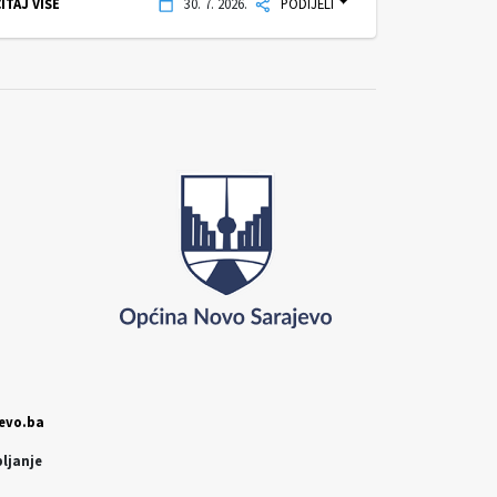
ITAJ VIŠE
30. 7. 2026.
PODIJELI
evo.ba
pljanje