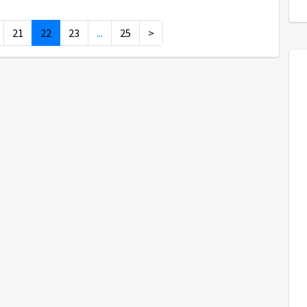
21
22
23
...
25
>