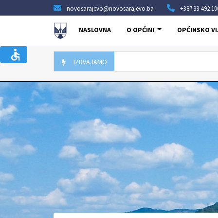
novosarajevo@novosarajevo.ba
+387 33 492 10
NASLOVNA
O OPĆINI
OPĆINSKO VI
IZDVAJAMO