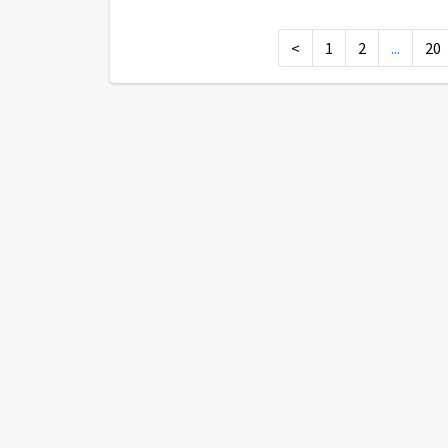
<
1
2
...
20