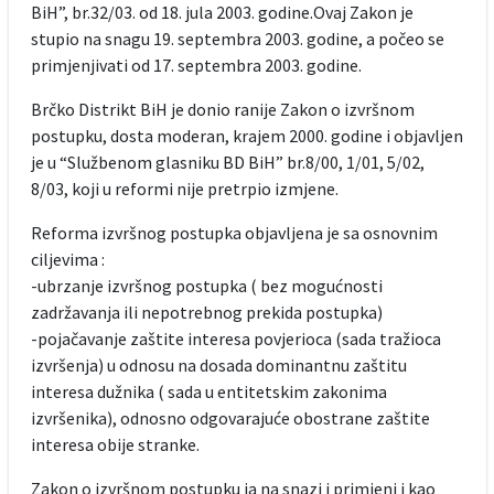
BiH”, br.32/03. od 18. jula 2003. godine.Ovaj Zakon je
stupio na snagu 19. septembra 2003. godine, a počeo se
primjenjivati od 17. septembra 2003. godine.
Brčko Distrikt BiH je donio ranije Zakon o izvršnom
postupku, dosta moderan, krajem 2000. godine i objavljen
je u “Službenom glasniku BD BiH” br.8/00, 1/01, 5/02,
8/03, koji u reformi nije pretrpio izmjene.
Reforma izvršnog postupka objavljena je sa osnovnim
ciljevima :
-ubrzanje izvršnog postupka ( bez mogućnosti
zadržavanja ili nepotrebnog prekida postupka)
-pojačavanje zaštite interesa povjerioca (sada tražioca
izvršenja) u odnosu na dosada dominantnu zaštitu
interesa dužnika ( sada u entitetskim zakonima
izvršenika), odnosno odgovarajuće obostrane zaštite
interesa obije stranke.
Zakon o izvršnom postupku ja na snazi i primjeni i kao