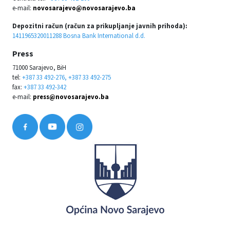
e-mail:
novosarajevo@novosarajevo.ba
Depozitni račun (račun za prikupljanje javnih prihoda):
1411965320011288 Bosna Bank International d.d.
Press
71000 Sarajevo, BiH
tel:
+387 33 492-276, +387 33 492-275
fax:
+387 33 492-342
e-mail:
press@novosarajevo.ba