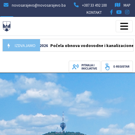
novosarajevo@novosarajevo.ba
+387 33 492 100
MAP
KONTAKT
IZDVAJAMO
05.08.2026
Počela obnova vodovodne i kanalizacione mreže u