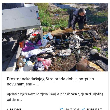
Prostor nekadašnjeg Strojorada dobija potpuno
novu namjenu – ...
Općinsko vijeće Novo Sarajevo usvojilo je na današnjoj sjednici Prijedlog
Odluke o ...
ČITAJ VIŠE
30. 7. 2026.
PODIJELI