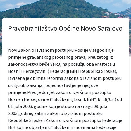
Pravobranilaštvo Općine Novo Sarajevo
Novi Zakon o izvršnom postupku Poslije višegodišnje
primjene građanskog procesnog prava, preuzetog iz
zakonodavstva bivše SFRJ, na području oba entiteta u
Bosni i Hercegovini ( Federaciji BiH i Republika Srpska),
izvršena je obimna reforma zakona o izvršnom postupku
u cilju ubrzavanja i pojednostavljenje njegove
primjene.Prvo je donjet zakon o izvršnom postupku
Bosne i Hercegovine (“Službeni glasnik BiH”, br.18/03.) od
01. jula 2003. godine koji je stupio na snagu 09. jula
2003.godine, zatim Zakon o izvršnom postupku
Republike Srpske i Zakon o izvršnom postupku Federacije
BiH koji je objavljen u “Službenim novinama Federacije