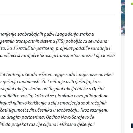
anjenje saobraćajnih gužvi i zagađenja zraka u
gentnih transportnih sistema (ITS) poboljšava se urbana
ta. Sa 16 različitih partnera, projekat podstiče saradnju i
načnici stvarajući efikasniju transportnu mrežu koja koristi
lot teritorija. Građani širom regije sada imaju nove navike i
 rješenja mobilnosti. Za kreiranje ovih rješenja, kroz
pilot akcija. Jedna od tih pilot akcija bit će u Općini
omobilnih e-vozila, kako bi se planirala nova prilagođena
virajući njihovo korištenje u cilju smanjenja saobraćajnih
ti sigurnost svih učesnika u saobraćaju. Kroz razmjenu
nja sa drugim partnerima, Općina Novo Sarajevo će
i da projekat razvije ciljana i efikasna rješenja i