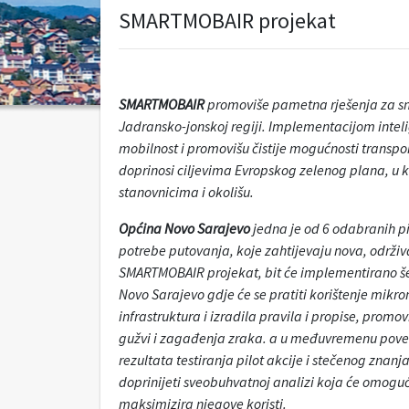
SMARTMOBAIR projekat
SMARTMOBAIR
promoviše pametna rješenja za sm
Jadransko-jonskoj regiji. Implementacijom inteli
mobilnost i promovišu čistije mogućnosti transpor
doprinosi ciljevima Evropskog zelenog plana, u ko
stanovnicima i okolišu.
Općina Novo Sarajevo
jedna je od 6 odabranih pi
potrebe putovanja, koje zahtijevaju nova, održiva
SMARTMOBAIR projekat, bit će implementirano šest 
Novo Sarajevo gdje će se pratiti korištenje mikr
infrastruktura i izradila pravila i propise, promo
gužvi i zagađenja zraka. a u međuvremenu poveća
rezultata testiranja pilot akcije i stečenog zna
doprinijeti sveobuhvatnoj analizi koja će omogućit
maksimizira njegove koristi.