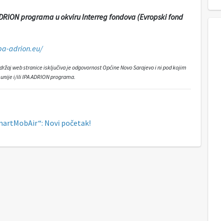
ADRION programa u okviru Interreg fondova (Evropski fond
pa-adrion.eu/
adržaj web stranice isključiva je odgovornost Općine Novo Sarajevo i ni pod kojim
unije i/ili IPA ADRION programa.
martMobAir“: Novi početak!