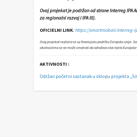
Ovaj projekat je podržan od strane Interreg IPA 
za regionalni razvoj i IPA III).
OFICIELNI LINK
:
https://smartmobair.interreg-i
Ovaj projekat realizira se uz finansijsku podršku Evropske unije. S
okolnostima se ne može smatrati da odražava stav tijela Europske 
AKTIVNOSTI :
Održan početni sastanak u sklopu projekta „S