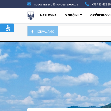
novosarajevo@novosarajevo.ba
+387 33 492 10
NASLOVNA
O OPĆINI
OPĆINSKO VI
IZDVAJAMO