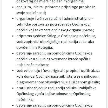
odgovarajuće mjere nadležnim organima;
analizira, inicira i priprema prijedloge propisa iz
svoje nadležnosti;
organizuje i vrši sve stručne i administrativno –
tehničke poslove za potrebe rada Općinskog
načelnika i sekretara općinskog organa uprave;
priprema sjednice Kolegija Općinskog načelnika,
vodi zapisnik i obezbjeđuje realizaciju zadataka
utvrđenih na Kolegiju;
ostvaruje saradnju sa pomoćnicima Općinskog
načelnika u cilju blagovremene izrade općih i
pojedinačnih akata;
vodi evidenciju i čuva originale propisa i općih akata
koje donosi Općinski načelnik i stara se o njihovom
blagovremenom objavljivanju u službenom glasilu;
prati i obezbjeđuje realizaciju odluka i zaključaka
Općinskog vijeća koji se odnose na Općinskog
načelnika;
ostvaruje saradnju sa pomoćnicima Općinskog