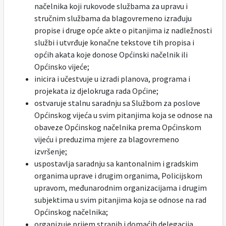
načelnika koji rukovode službama za upravu i
stručnim službama da blagovremeno izrađuju
propise i druge opće akte o pitanjima iz nadležnosti
službi i utvrđuje konačne tekstove tih propisa i
općih akata koje donose Općinski načelnik ili
Općinsko vijeće;
inicira i učestvuje u izradi planova, programa i
projekata iz djelokruga rada Općine;
ostvaruje stalnu saradnju sa Službom za poslove
Općinskog vijeća u svim pitanjima koja se odnose na
obaveze Općinskog načelnika prema Općinskom
vijeću i preduzima mjere za blagovremeno
izvršenje;
uspostavlja saradnju sa kantonalnim i gradskim
organima uprave i drugim organima, Policijskom
upravom, međunarodnim organizacijama i drugim
subjektima u svim pitanjima koja se odnose na rad
Općinskog načelnika;
organizuje prijem stranih i domaćih delegacija,