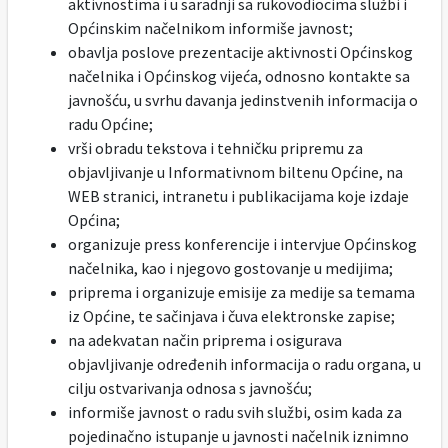
aktivnostima i u saradnji sa rukovodiocima službi i
Općinskim načelnikom informiše javnost;
obavlja poslove prezentacije aktivnosti Općinskog
načelnika i Općinskog vijeća, odnosno kontakte sa
javnošću, u svrhu davanja jedinstvenih informacija o
radu Općine;
vrši obradu tekstova i tehničku pripremu za
objavljivanje u Informativnom biltenu Općine, na
WEB stranici, intranetu i publikacijama koje izdaje
Općina;
organizuje press konferencije i intervjue Općinskog
načelnika, kao i njegovo gostovanje u medijima;
priprema i organizuje emisije za medije sa temama
iz Općine, te sačinjava i čuva elektronske zapise;
na adekvatan način priprema i osigurava
objavljivanje određenih informacija o radu organa, u
cilju ostvarivanja odnosa s javnošću;
informiše javnost o radu svih službi, osim kada za
pojedinačno istupanje u javnosti načelnik iznimno