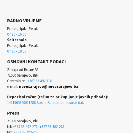
RADNO VRIJEME
Ponedjeljak - Petak
07:30 - 16:00
Šalter sala
Ponedjeljak - Petak
07:30 - 18:00
OSNOVNI KONTAKT PODACI
Zmaja od Bosne 55
71000 Sarajevo, BiH
Centrala tel:
+387 33 492-100
e-mail:
novosarajevo@novosarajevo.ba
Depozitni račun (račun za prikupljanje javnih prihoda):
1411965320011288 Bosna Bank International d.d.
Press
71000 Sarajevo, BiH
tel:
+387 33 492-276, +387 33 492-275
fax:
+387 33 492-342