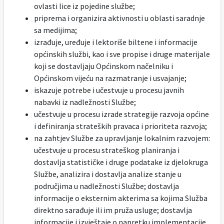
ovlasti lice iz pojedine službe;
priprema i organizira aktivnosti u oblasti saradnje
sa medijima;
izrađuje, uređuje i lektoriše biltene i informacije
općinskih službi, kao i sve propise i druge materijale
koji se dostavljaju Općinskom načelniku i
Općinskom vijeću na razmatranje i usvajanje;
iskazuje potrebe i učestvuje u procesu javnih
nabavki iz nadležnosti Službe;
učestvuje u procesu izrade strategije razvoja općine
i definiranja strateških pravaca i prioriteta razvoja;
na zahtjev Službe za upravljanje lokalnim razvojem:
učestvuje u procesu strateškog planiranja i
dostavlja statističke i druge podatake iz djelokruga
Službe, analizira i dostavlja analize stanje u
područjima u nadležnosti Službe; dostavlja
informacije o eksternim akterima sa kojima Služba
direktno sarađuje ili im pruža usluge; dostavlja
informacije i izvještaje o napretku implementacije