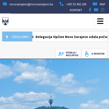
novosarajevo@novosarajevo.ba
+387 33 492 100
MAP
KONTAKT
07.08.2026
IZDVAJAMO
Delegacija Općine Novo Sarajevo odala počast šehidim