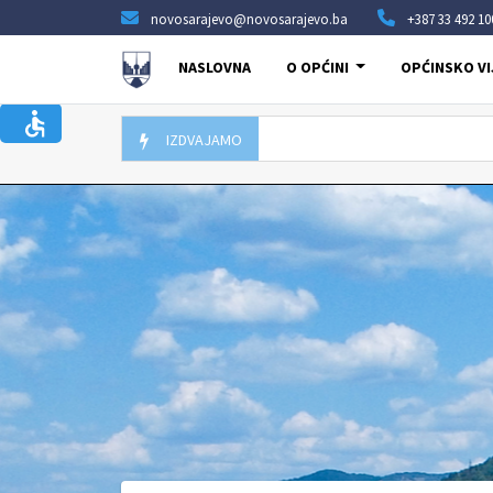
novosarajevo@novosarajevo.ba
+387 33 492 10
NASLOVNA
O OPĆINI
OPĆINSKO VI
IZDVAJAMO