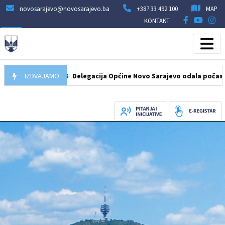
novosarajevo@novosarajevo.ba
+387 33 492 100
MAP
KONTAKT
07.08.2026
IZDVAJAMO
Delegacija Općine Novo Sarajevo odala počast šehidi