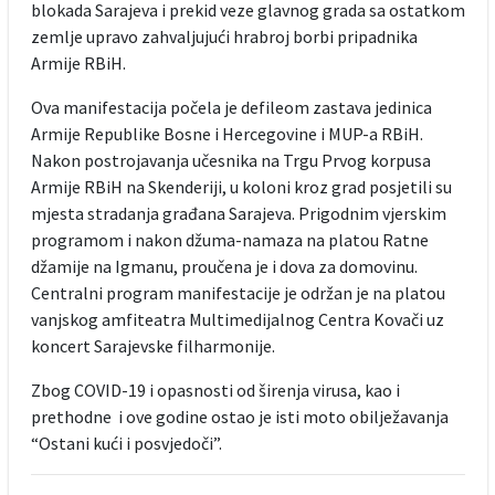
blokada Sarajeva i prekid veze glavnog grada sa ostatkom
zemlje upravo zahvaljujući hrabroj borbi pripadnika
Armije RBiH.
Ova manifestacija počela je defileom zastava jedinica
Armije Republike Bosne i Hercegovine i MUP-a RBiH.
Nakon postrojavanja učesnika na Trgu Prvog korpusa
Armije RBiH na Skenderiji, u koloni kroz grad posjetili su
mjesta stradanja građana Sarajeva. Prigodnim vjerskim
programom i nakon džuma-namaza na platou Ratne
džamije na Igmanu, proučena je i dova za domovinu.
Centralni program manifestacije je održan je na platou
vanjskog amfiteatra Multimedijalnog Centra Kovači uz
koncert Sarajevske filharmonije.
Zbog COVID-19 i opasnosti od širenja virusa, kao i
prethodne i ove godine ostao je isti moto obilježavanja
“Ostani kući i posvjedoči”.