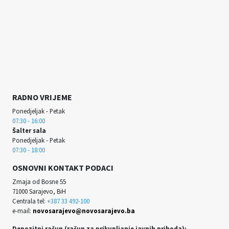
RADNO VRIJEME
Ponedjeljak - Petak
07:30 - 16:00
Šalter sala
Ponedjeljak - Petak
07:30 - 18:00
OSNOVNI KONTAKT PODACI
Zmaja od Bosne 55
71000 Sarajevo, BiH
Centrala tel:
+387 33 492-100
e-mail:
novosarajevo@novosarajevo.ba
Depozitni račun (račun za prikupljanje javnih prihoda):