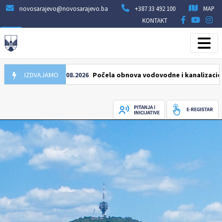
novosarajevo@novosarajevo.ba
+387 33 492 100
MAP
KONTAKT
IZDVAJAMO
05.08.2026
Počela obnova vodovodne i kanalizacione mrež