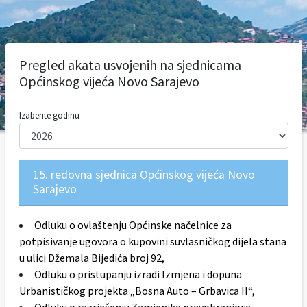
Pregled akata usvojenih na sjednicama
Općinskog vijeća Novo Sarajevo
Izaberite godinu
15. redovna sjednica Općinskog vijeća Novo
Sarajevo
Odluku o ovlaštenju Općinske načelnice za
potpisivanje ugovora o kupovini suvlasničkog dijela stana
u ulici Džemala Bijedića broj 92,
Odluku o pristupanju izradi Izmjena i dopuna
Urbanističkog projekta „Bosna Auto – Grbavica II“,