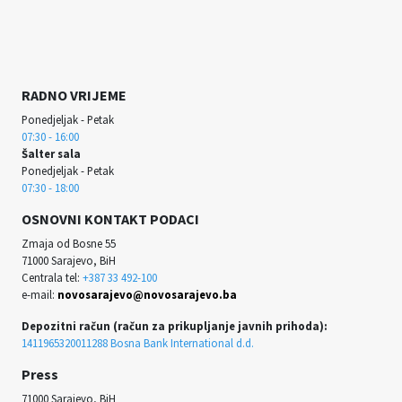
RADNO VRIJEME
Ponedjeljak - Petak
07:30 - 16:00
Šalter sala
Ponedjeljak - Petak
07:30 - 18:00
OSNOVNI KONTAKT PODACI
Zmaja od Bosne 55
71000 Sarajevo, BiH
Centrala tel:
+387 33 492-100
e-mail:
novosarajevo@novosarajevo.ba
Depozitni račun (račun za prikupljanje javnih prihoda):
1411965320011288 Bosna Bank International d.d.
Press
71000 Sarajevo, BiH