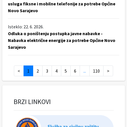
usluga fiksne i mobilne telefonije za potrebe Općine
Novo Sarajevo
Isteklo: 22. 6. 2026.
Odluka o poništenju postupka javne nabavke -
Nabavka električne energije za potrebe Općine Novo
Sarajevo
<
1
2
3
4
5
6
...
110
>
BRZI LINKOVI