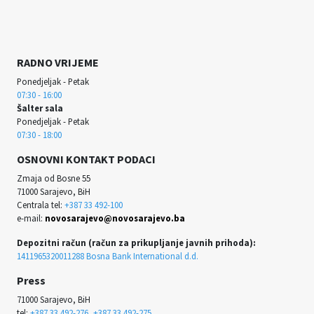
RADNO VRIJEME
Ponedjeljak - Petak
07:30 - 16:00
Šalter sala
Ponedjeljak - Petak
07:30 - 18:00
OSNOVNI KONTAKT PODACI
Zmaja od Bosne 55
71000 Sarajevo, BiH
Centrala tel:
+387 33 492-100
e-mail:
novosarajevo@novosarajevo.ba
Depozitni račun (račun za prikupljanje javnih prihoda):
1411965320011288 Bosna Bank International d.d.
Press
71000 Sarajevo, BiH
tel:
+387 33 492-276, +387 33 492-275