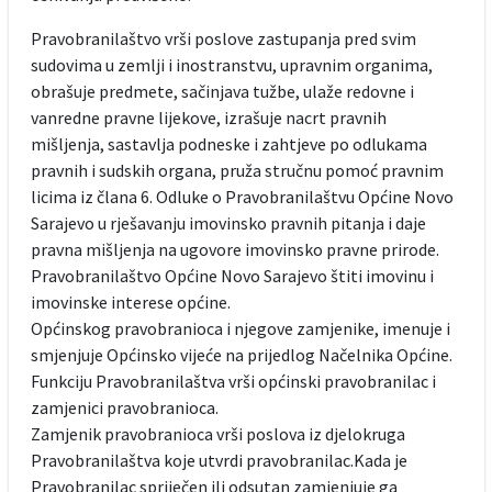
Pravobranilaštvo vrši poslove zastupanja pred svim
sudovima u zemlji i inostranstvu, upravnim organima,
obrašuje predmete, sačinjava tužbe, ulaže redovne i
vanredne pravne lijekove, izrašuje nacrt pravnih
mišljenja, sastavlja podneske i zahtjeve po odlukama
pravnih i sudskih organa, pruža stručnu pomoć pravnim
licima iz člana 6. Odluke o Pravobranilaštvu Općine Novo
Sarajevo u rješavanju imovinsko pravnih pitanja i daje
pravna mišljenja na ugovore imovinsko pravne prirode.
Pravobranilaštvo Općine Novo Sarajevo štiti imovinu i
imovinske interese općine.
Općinskog pravobranioca i njegove zamjenike, imenuje i
smjenjuje Općinsko vijeće na prijedlog Načelnika Općine.
Funkciju Pravobranilaštva vrši općinski pravobranilac i
zamjenici pravobranioca.
Zamjenik pravobranioca vrši poslova iz djelokruga
Pravobranilaštva koje utvrdi pravobranilac.Kada je
Pravobranilac spriječen ili odsutan zamjenjuje ga