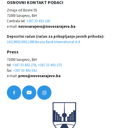
OSNOVNI KONTAKT PODACI
Zmaja od Bosne 55
71000 Sarajevo, BiH
Centrala tel:
+387 33 492-100
e-mail:
novosarajevo@novosarajevo.ba
Depozitni račun (račun za prikupljanje javnih prihoda):
1411965320011288 Bosna Bank International d.d.
Press
71000 Sarajevo, BiH
tel:
+387 33 492-276, +387 33 492-275
fax:
+387 33 492-342
e-mail:
press@novosarajevo.ba