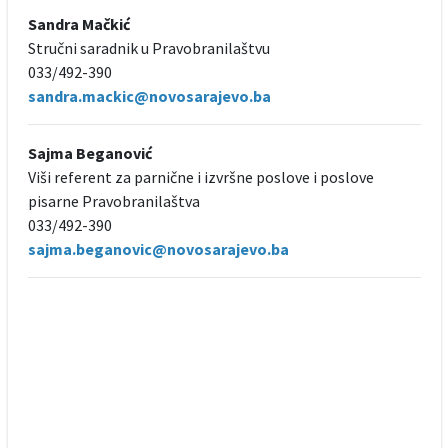
Sandra Mačkić
Stručni saradnik u Pravobranilaštvu
033/492-390
sandra.mackic@novosarajevo.ba
Sajma Beganović
Viši referent za parnične i izvršne poslove i poslove
pisarne Pravobranilaštva
033/492-390
sajma.beganovic@novosarajevo.ba