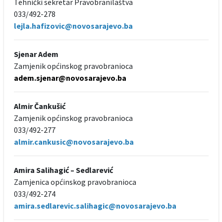
Tehnički sekretar Pravobranilaštva
033/492-278
lejla.hafizovic@novosarajevo.ba
Sjenar Adem
Zamjenik općinskog pravobranioca
adem.sjenar@novosarajevo.ba
Almir Čankušić
Zamjenik općinskog pravobranioca
033/492-277
almir.cankusic@novosarajevo.ba
Amira Salihagić – Sedlarević
Zamjenica općinskog pravobranioca
033/492-274
amira.sedlarevic.salihagic@novosarajevo.ba