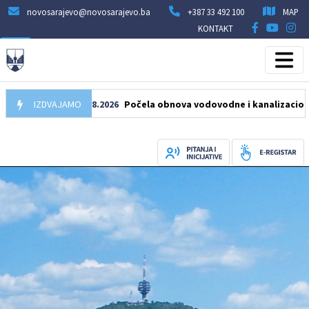
novosarajevo@novosarajevo.ba
+387 33 492 100
MAP
KONTAKT
IZDVAJAMO
05.08.2026
Počela obnova vodovodne i kanalizacione mreže 