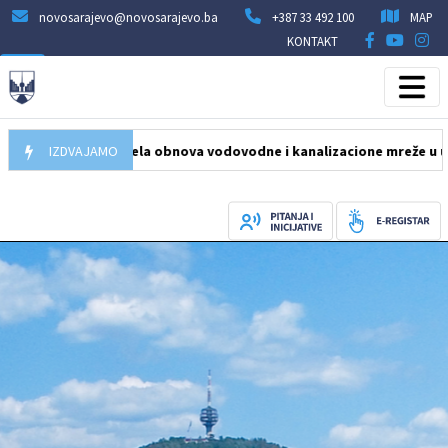
novosarajevo@novosarajevo.ba
+387 33 492 100
MAP
KONTAKT
026
Počela obnova vodovodne i kanalizacione mreže u ulici Humska n
IZDVAJAMO