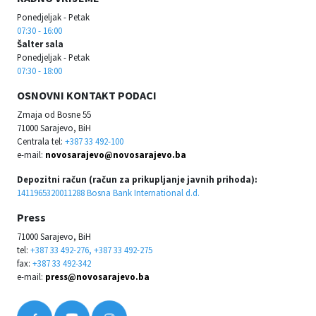
Ponedjeljak - Petak
07:30 - 16:00
Šalter sala
Ponedjeljak - Petak
07:30 - 18:00
OSNOVNI KONTAKT PODACI
Zmaja od Bosne 55
71000 Sarajevo, BiH
Centrala tel:
+387 33 492-100
e-mail:
novosarajevo@novosarajevo.ba
Depozitni račun (račun za prikupljanje javnih prihoda):
1411965320011288 Bosna Bank International d.d.
Press
71000 Sarajevo, BiH
tel:
+387 33 492-276, +387 33 492-275
fax:
+387 33 492-342
e-mail:
press@novosarajevo.ba