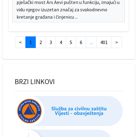
pješački most Ars Aevi pušten u funkciju, imajući u
vidu njegov izuzetan značaj za svakodnevno
kretanje građana i činjenicu ...
<
1
2
3
4
5
6
...
401
>
BRZI LINKOVI