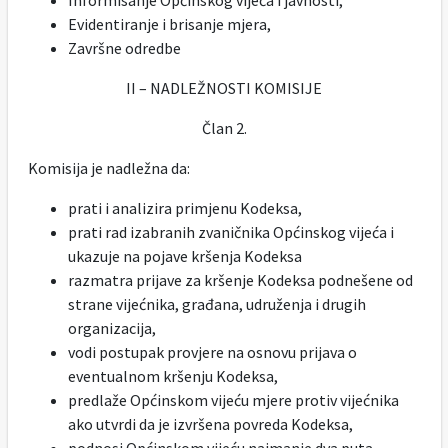
Informisanje Općinskog vijeća i javnosti,
Evidentiranje i brisanje mjera,
Završne odredbe
II – NADLEŽNOSTI KOMISIJE
Član 2.
Komisija je nadležna da:
prati i analizira primjenu Kodeksa,
prati rad izabranih zvaničnika Općinskog vijeća i
ukazuje na pojave kršenja Kodeksa
razmatra prijave za kršenje Kodeksa podnešene od
strane vijećnika, građana, udruženja i drugih
organizacija,
vodi postupak provjere na osnovu prijava o
eventualnom kršenju Kodeksa,
predlaže Općinskom vijeću mjere protiv vijećnika
ako utvrdi da je izvršena povreda Kodeksa,