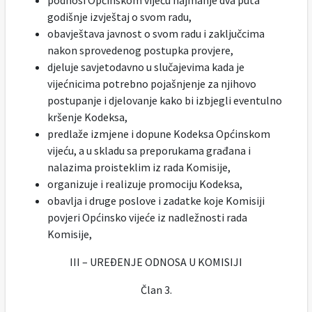
podnosi Općinskom vijeću najmanje dva puta
godišnje izvještaj o svom radu,
obavještava javnost o svom radu i zaključcima
nakon sprovedenog postupka provjere,
djeluje savjetodavno u slučajevima kada je
vijećnicima potrebno pojašnjenje za njihovo
postupanje i djelovanje kako bi izbjegli eventulno
kršenje Kodeksa,
predlaže izmjene i dopune Kodeksa Općinskom
vijeću, a u skladu sa preporukama građana i
nalazima proisteklim iz rada Komisije,
organizuje i realizuje promociju Kodeksa,
obavlja i druge poslove i zadatke koje Komisiji
povjeri Općinsko vijeće iz nadležnosti rada
Komisije,
III – UREÐENJE ODNOSA U KOMISIJI
Član 3.