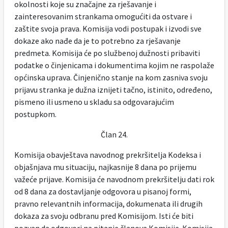
okolnosti koje su značajne za rješavanje i
zainteresovanim strankama omogućiti da ostvare i
zaštite svoja prava. Komisija vodi postupak i izvodi sve
dokaze ako nađe da je to potrebno za rješavanje
predmeta. Komisija će po službenoj dužnosti pribaviti
podatke o činjenicama i dokumentima kojim ne raspolaže
općinska uprava. Činjenično stanje na kom zasniva svoju
prijavu stranka je dužna iznijeti tačno, istinito, određeno,
pismeno ili usmeno u skladu sa odgovarajućim
postupkom.
Član 24.
Komisija obavještava navodnog prekršitelja Kodeksa i
objašnjava mu situaciju, najkasnije 8 dana po prijemu
važeće prijave. Komisija će navodnom prekršitelju dati rok
od 8 dana za dostavljanje odgovora u pisanoj formi,
pravno relevantnih informacija, dokumenata ili drugih
dokaza za svoju odbranu pred Komisijom. Isti će biti