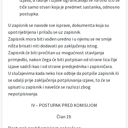
izjava, a radnje i izjave ograničavaju se na ono što se
tiče samo stvari koja je predmet sastanka, odnosno
postupka.
U zapisnik se navode sve isprave, dokumenta koja su
upotrijebljena i prilažu se uz zapisnik.
Zapisnik mora biti vođen uredno i u njemu se ne smije
ništa brisati niti dodavati po zaključenju istog.
Zapisnik će biti pročitan uz mogućnost stavljanja
primjedbi, nakon čega će biti potpisan od strane lica čije
izjave sadrži kao i od strane predsjednika i zapisničara.
U slučajevima kada neko lice odbije da potpiše zapisnik ili
se udalji prije zaključenja potpisivanja izjave, to će se
upisati u zapisnik i navešće se razlozi zbog
nepotpisivanja.
IV – POSTUPAK PRED KOMISIJOM
Član 19.