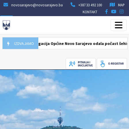
novosarajevo@novosarajevo.ba
+387 33 492 100
MAP
KONTAKT
026
Delegacija Općine Novo Sarajevo odala počast šehidima i pogin
IZDVAJAMO