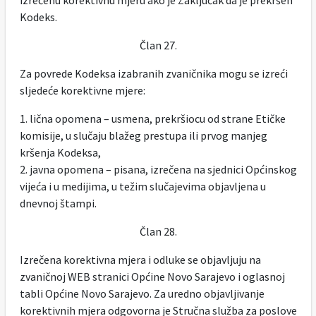
izrečenu korektivnu mjeru ako je Zaključak da je prekršen
Kodeks.
Član 27.
Za povrede Kodeksa izabranih zvaničnika mogu se izreći
sljedeće korektivne mjere:
1. lična opomena – usmena, prekršiocu od strane Etičke
komisije, u slučaju blažeg prestupa ili prvog manjeg
kršenja Kodeksa,
2. javna opomena – pisana, izrečena na sjednici Općinskog
vijeća i u medijima, u težim slučajevima objavljena u
dnevnoj štampi.
Član 28.
Izrečena korektivna mjera i odluke se objavljuju na
zvaničnoj WEB stranici Općine Novo Sarajevo i oglasnoj
tabli Općine Novo Sarajevo. Za uredno objavljivanje
korektivnih mjera odgovorna je Stručna služba za poslove