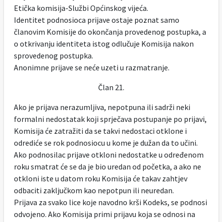
Etička komisija-Službi Općinskog vijeća.
Identitet podnosioca prijave ostaje poznat samo
članovim Komisije do okončanja provedenog postupka, a
o otkrivanju identiteta istog odlučuje Komisija nakon
sprovedenog postupka.
Anonimne prijave se neće uzeti u razmatranje.
Član 21.
Ako je prijava nerazumljiva, nepotpuna ili sadrži neki
formalni nedostatak koji sprječava postupanje po prijavi,
Komisija će zatražiti da se takvi nedostaci otklone i
odrediće se rok podnosiocu u kome je dužan da to učini.
Ako podnosilac prijave otkloni nedostatke u određenom
roku smatrat će se da je bio uredan od početka, a ako ne
otkloni iste u datom roku Komisija će takav zahtjev
odbaciti zaključkom kao nepotpun ili neuredan.
Prijava za svako lice koje navodno krši Kodeks, se podnosi
odvojeno. Ako Komisija primi prijavu koja se odnosi na