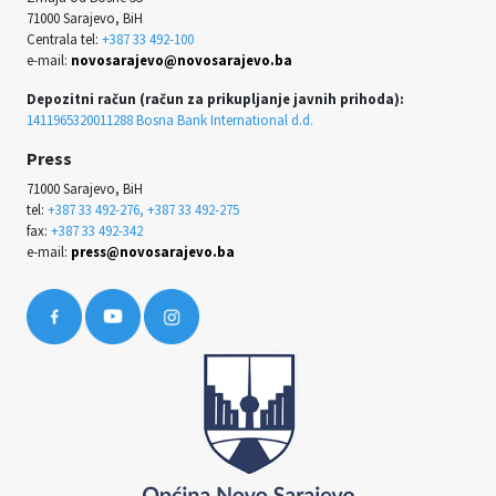
71000 Sarajevo, BiH
Centrala tel:
+387 33 492-100
e-mail:
novosarajevo@novosarajevo.ba
Depozitni račun (račun za prikupljanje javnih prihoda):
1411965320011288 Bosna Bank International d.d.
Press
71000 Sarajevo, BiH
tel:
+387 33 492-276, +387 33 492-275
fax:
+387 33 492-342
e-mail:
press@novosarajevo.ba