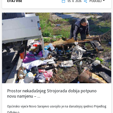
ČITAJ VIŠE
05. 8. 2026.
PODIJELI
Prostor nekadašnjeg Strojorada dobija potpuno
novu namjenu – ...
Općinsko vijeće Novo Sarajevo usvojilo je na današnjoj sjednici Prijedlog
Odluke o ...