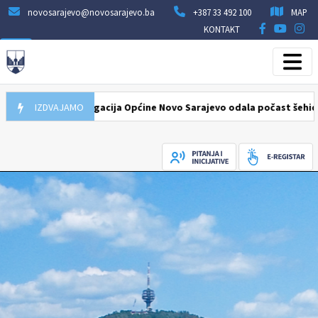
novosarajevo@novosarajevo.ba
+387 33 492 100
MAP
KONTAKT
7.08.2026
IZDVAJAMO
Delegacija Općine Novo Sarajevo odala počast šehidima i