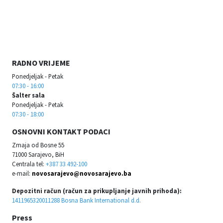
RADNO VRIJEME
Ponedjeljak - Petak
07:30 - 16:00
Šalter sala
Ponedjeljak - Petak
07:30 - 18:00
OSNOVNI KONTAKT PODACI
Zmaja od Bosne 55
71000 Sarajevo, BiH
Centrala tel:
+387 33 492-100
e-mail:
novosarajevo@novosarajevo.ba
Depozitni račun (račun za prikupljanje javnih prihoda):
1411965320011288 Bosna Bank International d.d.
Press