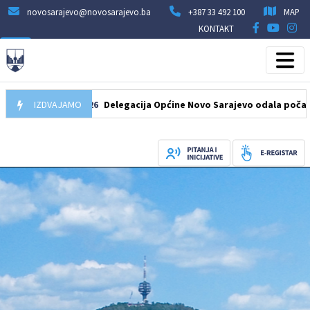
novosarajevo@novosarajevo.ba
+387 33 492 100
MAP
KONTAKT
07.08.2026
IZDVAJAMO
Delegacija Općine Novo Sarajevo odala počast šehidi