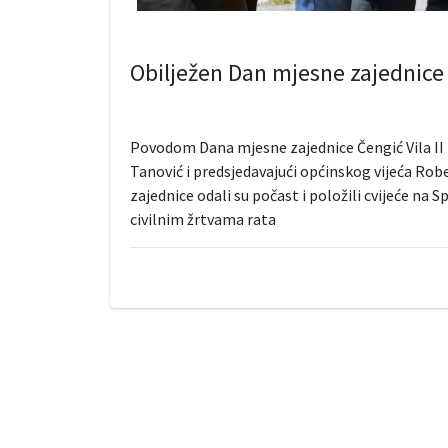
Obilježen Dan mjesne zajednice „
Povodom Dana mjesne zajednice Čengić Vila II k
Tanović i predsjedavajući općinskog vijeća Rob
zajednice odali su počast i položili cvijeće na
civilnim žrtvama rata