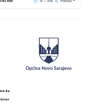
ITAJ VIŠE
30. 7. 2026.
PODIJELI
evo.ba
pljanje