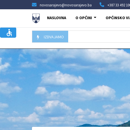
novosarajevo@novosarajevo.ba
+387 33 492 10
NASLOVNA
O OPĆINI
OPĆINSKO VI
IZDVAJAMO