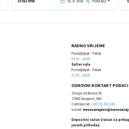
ČITAJ VIŠE
03. 8. 2026.
PODIJELI
Č
RADNO VRIJEME
Ponedjeljak - Petak
07:30 - 16:00
Šalter sala
Ponedjeljak - Petak
07:30 - 18:00
OSNOVNI KONTAKT PODACI
Zmaja od Bosne 55
71000 Sarajevo, BiH
Centrala tel:
+387 33 492-100
e-mail:
novosarajevo@novosaraj
Depozitni račun (račun za priku
javnih prihoda):