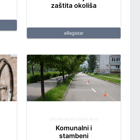
zaštita okoliša
eRegistar
OPĆINA NOVO SARAJEVO
Komunalni i
stambeni