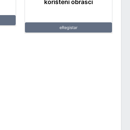
korišteni obrasci
eRegistar