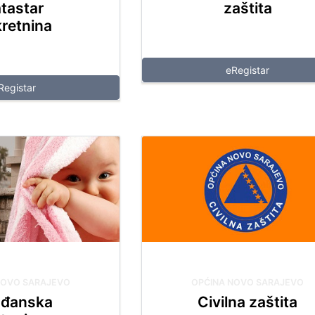
tastar
zaštita
retnina
eRegistar
Registar
NOVO SARAJEVO
OPĆINA NOVO SARAJEVO
ađanska
Civilna zaštita