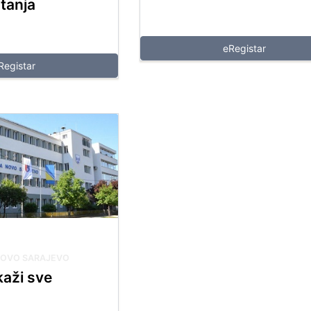
tanja
eRegistar
Registar
NOVO SARAJEVO
kaži sve