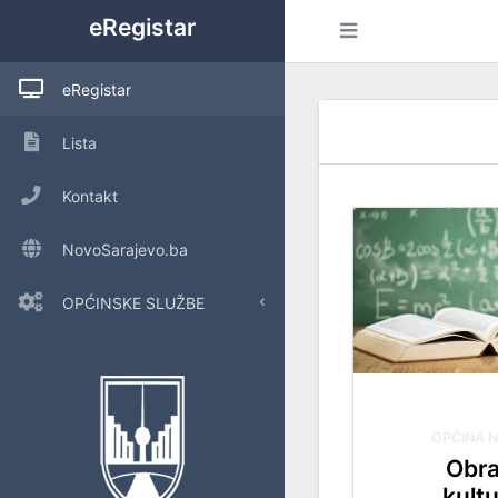
eRegistar
eRegistar
Lista
Kontakt
NovoSarajevo.ba
OPĆINSKE SLUŽBE
POSLOVE OPĆINSKOG VIJEĆA I LOKALNU SAMOUPRAVU
URED ZA INTERNU REVIZIJU
OPĆINA 
INSPEKCIJSKE POSLOVE
Obra
kultu