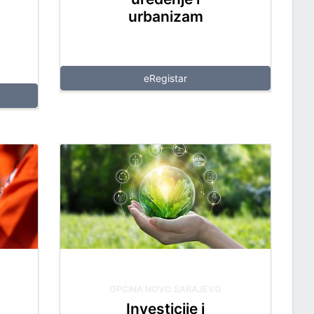
urbanizam
eRegistar
OPĆINA NOVO SARAJEVO
Investicije i