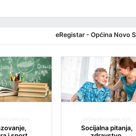
eRegistar - Općina Novo S
NOVO SARAJEVO
OPĆINA NOVO SARAJEVO
zovanje,
Socijalna pitanja,
ra i sport
zdravstvo,