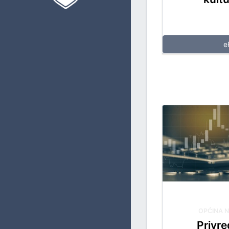
PRIVREDU, BUDŽET I FINANSIJE
UPRAVLJANJE LOKALNIM RAZVOJEM
e
IMOVINSKO-PRAVNE I GEODETSKE POSLOVE I KATASTAR
OBLAST PROSTORNOG UREĐENJA I URBANIZMA
INVESTICIJE I ZAŠTITU OKOLIŠA
KOMUNALNE I STAMBENE POSLOVE I SAOBRAĆAJ
OPĆU UPRAVU
CIVILNU ZAŠTITU
ZAJEDNIČKE POSLOVE
OPĆINA 
Privre