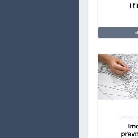
BORAČKO – INVALIDSKU ZAŠTITU
i f
SOCIJALNA PITANJA, ZDRAVSTVO, IZBJEGLICE I RASELJE
OBRAZOVANJE, KULTURU I SPORT
e
OPĆINA 
Im
pravn