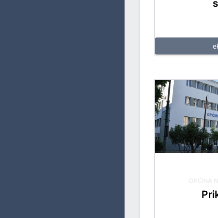
s
e
OPĆINA 
Pri