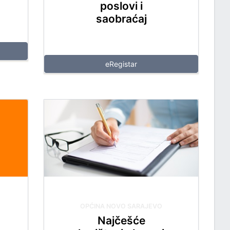
poslovi i
saobraćaj
eRegistar
OPĆINA NOVO SARAJEVO
Najčešće