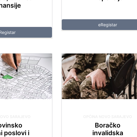
inansije
NA LICA
eRegistar
Registar
NOVO SARAJEVO
OPĆINA NOVO SARAJEVO
ovinsko
Boračko
i poslovi i
invalidska