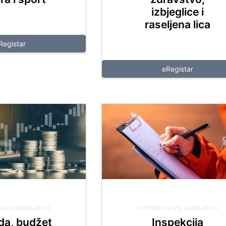
izbjeglice i
raseljena lica
Registar
 NEKRETNINA
eRegistar
NOVO SARAJEVO
OPĆINA NOVO SARAJEVO
da, budžet
Inspekcija