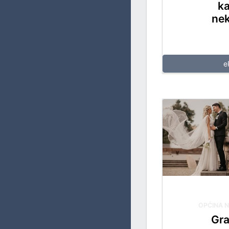
ka
nek
e
OPĆINA 
Gr