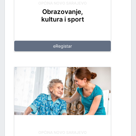
ZVOJEM
OPĆINA NOVO SARAJEVO
Obrazovanje,
TSKE POSLOVE I KATASTAR NEKRETNINA
kultura i sport
NJA I URBANIZMA
eRegistar
IŠA
SLOVE I SAOBRAĆAJ
TITU
OPĆINA NOVO SARAJEVO
TVO, IZBJEGLICE I RASELJENA LICA