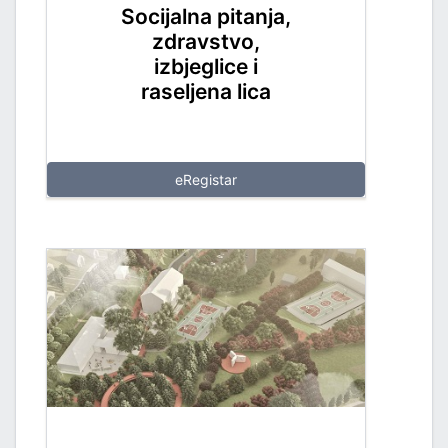
Socijalna pitanja,
zdravstvo,
PORT
izbjeglice i
raseljena lica
eRegistar