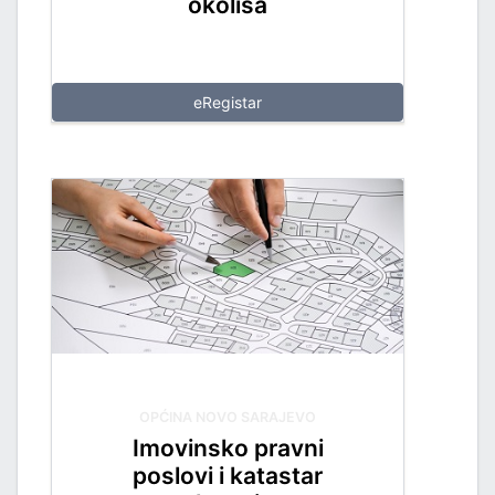
okoliša
eRegistar
OPĆINA NOVO SARAJEVO
Imovinsko pravni
poslovi i katastar