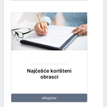
OPĆINA NOVO SARAJEVO
Najčešće korišteni
obrasci
eRegistar