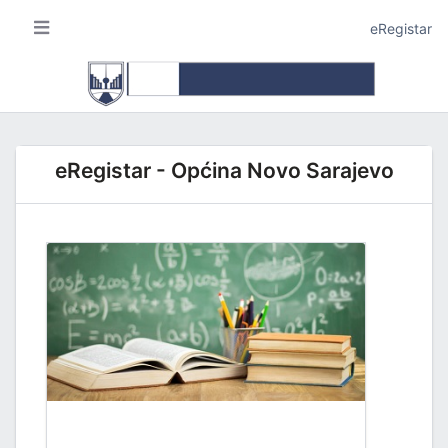
eRegistar
eRegistar - Općina Novo Sarajevo
A I LOKALNU SAMOUPRAVU
JE