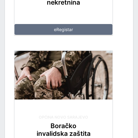
nekretnina
eRegistar
OPĆINA NOVO SARAJEVO
Boračko
invalidska zaštita