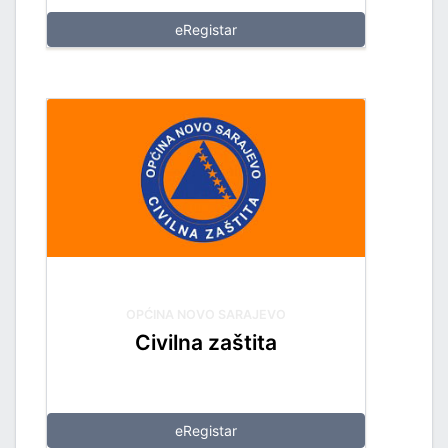
eRegistar
OPĆINA NOVO SARAJEVO
Civilna zaštita
eRegistar