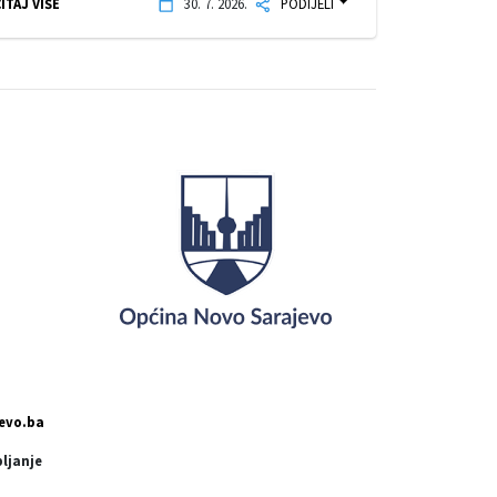
ITAJ VIŠE
30. 7. 2026.
PODIJELI
evo.ba
pljanje