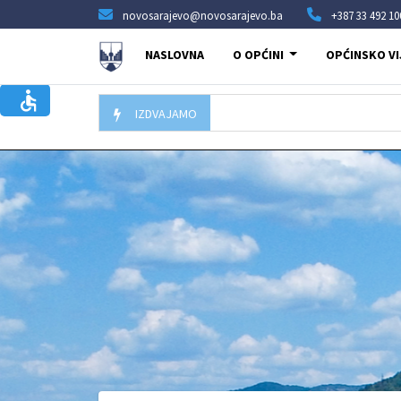
novosarajevo@novosarajevo.ba
+387 33 492 10
NASLOVNA
O OPĆINI
OPĆINSKO VI
IZDVAJAMO