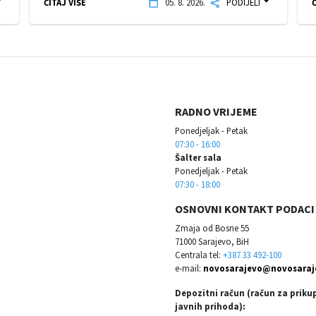
ČITAJ VIŠE
05. 8. 2026.
PODIJELI
Č
RADNO VRIJEME
Ponedjeljak - Petak
07:30 - 16:00
Šalter sala
Ponedjeljak - Petak
07:30 - 18:00
OSNOVNI KONTAKT PODACI
Zmaja od Bosne 55
71000 Sarajevo, BiH
Centrala tel:
+387 33 492-100
e-mail:
novosarajevo@novosaraj
Depozitni račun (račun za priku
javnih prihoda):