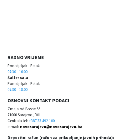
RADNO VRIJEME
Ponedjeljak - Petak
07:30 - 16:00
Šalter sala
Ponedjeljak - Petak
07:30 - 18:00
OSNOVNI KONTAKT PODACI
Zmaja od Bosne 55
71000 Sarajevo, BiH
Centrala tel:
+387 33 492-100
e-mail:
novosarajevo@novosarajevo.ba
Depozitni račun (račun za prikupljanje javnih prihoda):