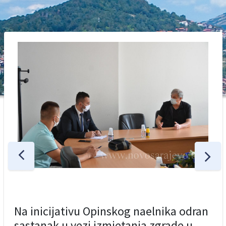
Na inicijativu Opinskog naelnika odran
sastanak u vezi izmjetanja zgrade u