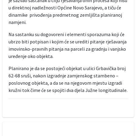
je sazvao sastanak u cilju rješavanja onih procesa koji nisu
u direktnoj nadležnosti Općine Novo Sarajevo, a tiču će
dinamike privođenja predmetnog zemljišta planiranoj
namjeni.
Na sastanku su dogovoreni i elementi sporazuma koji će
ubrzo biti potpisan i kojim će se urediti pitanje rješavanja
imovinsko-pravnih pitanja na parceli za gradnju i vanjsko
uređenje oko objekta.
Planirano je da se postojeći objekat u ulici Grbavička broj
62-68 sruši, nakon izgradnje zamjenskog stambeno –
poslovnog objekta, a da se na njegovom mjestu izgradi
kružni tok čime će se spojiti dva djela Južne longitudinale.