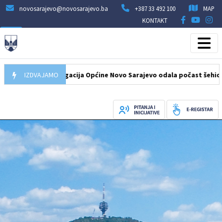
novosarajevo@novosarajevo.ba
+387 33 492 100
MAP
KONTAKT
08.2026
IZDVAJAMO
Delegacija Općine Novo Sarajevo odala počast šehidima i p