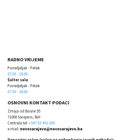
RADNO VRIJEME
Ponedjeljak - Petak
07:30 - 16:00
Šalter sala
Ponedjeljak - Petak
07:30 - 18:00
OSNOVNI KONTAKT PODACI
Zmaja od Bosne 55
71000 Sarajevo, BiH
Centrala tel:
+387 33 492-100
e-mail:
novosarajevo@novosarajevo.ba
Depozitni račun (račun za prikupljanje javnih prihoda):