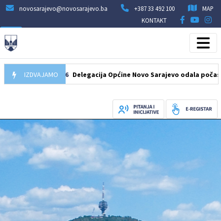
novosarajevo@novosarajevo.ba
+387 33 492 100
MAP
KONTAKT
07.08.2026
IZDVAJAMO
Delegacija Općine Novo Sarajevo odala počast šehidi