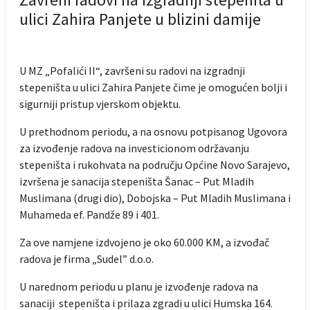
ulici Zahira Panjete u blizini damije
U MZ „Pofalići II“, završeni su radovi na izgradnji
stepeništa u ulici Zahira Panjete čime je omogućen bolji i
sigurniji pristup vjerskom objektu.
U prethodnom periodu, a na osnovu potpisanog Ugovora
za izvođenje radova na investicionom održavanju
stepeništa i rukohvata na području Općine Novo Sarajevo,
izvršena je sanacija stepeništa Šanac – Put Mladih
Muslimana (drugi dio), Dobojska – Put Mladih Muslimana i
Muhameda ef. Pandže 89 i 401.
Za ove namjene izdvojeno je oko 60.000 KM, a izvođač
radova je firma „Sudel” d.o.o.
U narednom periodu u planu je izvođenje radova na
sanaciji stepeništa i prilaza zgradi u ulici Humska 164.