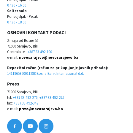
07:30 - 16:00
Šalter sala
Ponedjeljak - Petak
07:30 - 18:00
OSNOVNI KONTAKT PODACI
Zmaja od Bosne 55
71000 Sarajevo, BiH
Centrala tel:
+387 33 492-100
e-mail:
novosarajevo@novosarajevo.ba
Depozitni račun (račun za prikupljanje javnih prihoda):
1411965320011288 Bosna Bank International d.d.
Press
71000 Sarajevo, BiH
tel:
+387 33 492-276, +387 33 492-275
fax:
+387 33 492-342
e-mail:
press@novosarajevo.ba