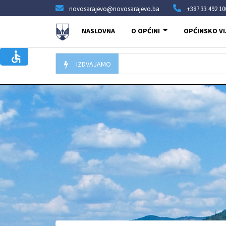
novosarajevo@novosarajevo.ba
+387 33 492 10
NASLOVNA
O OPĆINI
OPĆINSKO VI
IZDVAJAMO