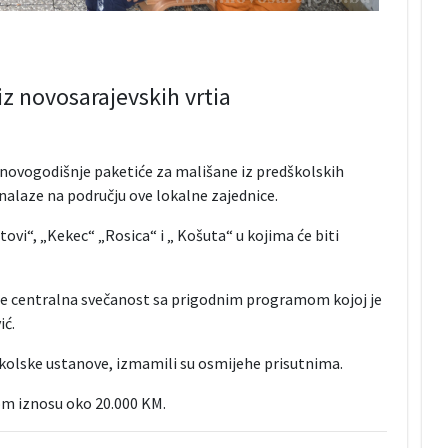
iz novosarajevskih vrtia
 novogodišnje paketiće za mališane iz predškolskih
nalaze na području ove lokalne zajednice.
etovi“, „Kekec“ „Rosica“ i „ Košuta“ u kojima će biti
je centralna svečanost sa prigodnim programom kojoj je
ić.
školske ustanove, izmamili su osmijehe prisutnima.
om iznosu oko 20.000 KM.