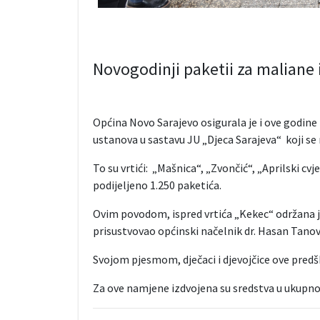
Novogodinji paketii za maliane 
Općina Novo Sarajevo osigurala je i ove godine
ustanova u sastavu JU „Djeca Sarajeva“ koji se 
To su vrtići: „Mašnica“, „Zvončić“, „Aprilski cvj
podijeljeno 1.250 paketića.
Ovim povodom, ispred vrtića „Kekec“ održana 
prisustvovao općinski načelnik dr. Hasan Tanov
Svojom pjesmom, dječaci i djevojčice ove pred
Za ove namjene izdvojena su sredstva u ukupn