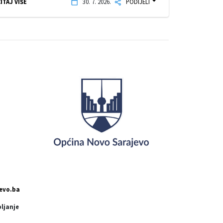
ITAJ VIŠE
30. 7. 2026.
PODIJELI
evo.ba
pljanje