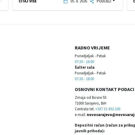
ČITAJ VIŠE
05. 8. 2026.
PODIJELI
Č
RADNO VRIJEME
Ponedjeljak - Petak
07:30 - 16:00
Šalter sala
Ponedjeljak - Petak
07:30 - 18:00
OSNOVNI KONTAKT PODACI
Zmaja od Bosne 55
71000 Sarajevo, BiH
Centrala tel:
+387 33 492-100
e-mail:
novosarajevo@novosaraj
Depozitni račun (račun za priku
javnih prihoda):