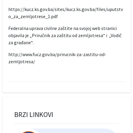
https://kucz.ks.gov.ba/sites/kucz.ks.gov.ba/files/uputstv
o_za_zemljotrese_1.pdf
Federalna uprava civilne zaštite na svojoj web stranici
objavila je „Priručnik za zaštitu od zemljotresa“ i „Vodič
za građane“.
http://www.fucz.gov.ba/prirucnik-za-zastitu-od-
zemljotresa/
BRZI LINKOVI