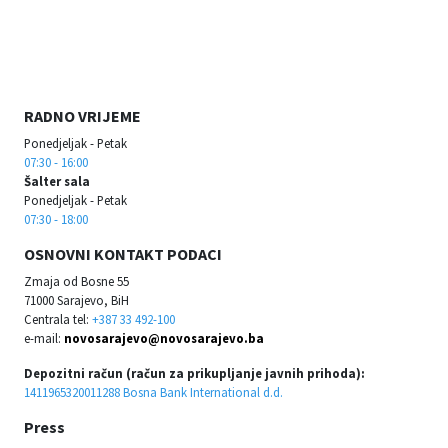
RADNO VRIJEME
Ponedjeljak - Petak
07:30 - 16:00
Šalter sala
Ponedjeljak - Petak
07:30 - 18:00
OSNOVNI KONTAKT PODACI
Zmaja od Bosne 55
71000 Sarajevo, BiH
Centrala tel:
+387 33 492-100
e-mail:
novosarajevo@novosarajevo.ba
Depozitni račun (račun za prikupljanje javnih prihoda):
1411965320011288 Bosna Bank International d.d.
Press