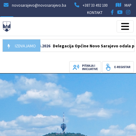
novosarajevo@novosarajevo.ba
+387 33 492 100
MAP
KONTAKT
IZDVAJAMO
07.08.2026
Delegacija Općine Novo Sarajevo odala počast š