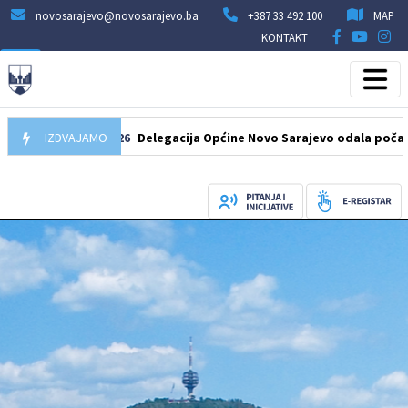
novosarajevo@novosarajevo.ba
+387 33 492 100
MAP
KONTAKT
07.08.2026
IZDVAJAMO
Delegacija Općine Novo Sarajevo odala počast šehidi