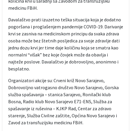
količina krvi u saradnji sa Zavodom za transfuzijsku
medicinu FBiH.
Davalaštvo prati izuzetno teška situacija koja je dodatno
pogoršana i proglašenjem pandemije COVID-19. Darivanje
krvi se zasniva na medicinskom principu da svaka zdrava
osoba može bez štetnih posljedica za svoje zdravlje dati
jednu dozu krvi jer time daje količinu koja se smatra kao
normalni “višak” bez koje čovjek može da obavlja i
najteže poslove. Davalaštvo je dobrovoljno, anonimno i
besplatno.
Organizatori akcije su: Crveni križ Novo Sarajevo,
Dobrovoljno vatrogasno društvo Novo Sarajevo, Gorska
služba spašavanja – stanica Sarajevo, Ronilački klub
Bosna, Radio klub Novo Sarajevo E71-ENS, Služba za
spašavanje iz ruševina – KJKP Rad, Centar za zdravo
starenje, Služba Civilne zaštite, Općina Novo Sarajevo i
Zavod za transfuzijsku medicinu FBiH.