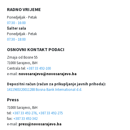
RADNO VRIJEME
Ponedjeljak - Petak
07:30 - 16:00
Šalter sala
Ponedjeljak - Petak
07:30 - 18:00
OSNOVNI KONTAKT PODACI
Zmaja od Bosne 55
71000 Sarajevo, BiH
Centrala tel:
+387 33 492-100
e-mail:
novosarajevo@novosarajevo.ba
Depozitni račun (račun za prikupljanje javnih prihoda):
1411965320011288 Bosna Bank International d.d.
Press
71000 Sarajevo, BiH
tel:
+387 33 492-276, +387 33 492-275
fax:
+387 33 492-342
e-mail:
press@novosarajevo.ba